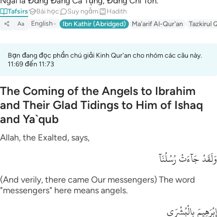
Ngài là Đấng Đáng Ca Tụng, Đấng Chí Tôn.”
Tafsirs
Bài học
Suy ngẫm
Hadith
English
Ibn Kathir (Abridged)
Ma'arif Al-Qur'an
Tazkirul 
Aa
Bạn đang đọc phần chú giải Kinh Qur'an cho nhóm các câu này.
11:69 đến 11:73
The Coming of the Angels to Ibrahim
and Their Glad Tidings to Him of Ishaq
and Ya`qub
Allah, the Exalted, says,
وَلَقَدْ جَآءَتْ رُسُلُنَآ
(And verily, there came Our messengers) The word
"messengers" here means angels.
إِبْرَهِيمَ بِالْبُشْرَى