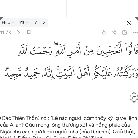
Tafsir: Hud 11:73
Hud
73
Đăng nhập
11:73
بين من امر الله رحمت الله وبركاته عليكم اهل البيت انه حميد مجيد ٧٣
ﱏ
ﱐ
ﱑ
ﱒ
ﱓﱔ
ﱕ
ﱖ
 ۖ رَحْمَتُ ٱللَّهِ وَبَرَكَـٰتُهُۥ عَلَيْكُمْ أَهْلَ ٱلْبَيْتِ ۚ إِنَّهُۥ حَمِيدٌۭ مَّجِيدٌۭ ٧٣
ﱗ
ﱘ
ﱙ
ﱚﱛ
ﱜ
ﱝ
ﱞ
ﱟ
(Các Thiên Thần) nói: “Lẽ nào ngươi cảm thấy kỳ lạ về lệnh
của Allah? Cầu mong lòng thương xót và hồng phúc của
Ngài cho các ngươi hỡi người nhà (của Ibrahim). Quả thật,