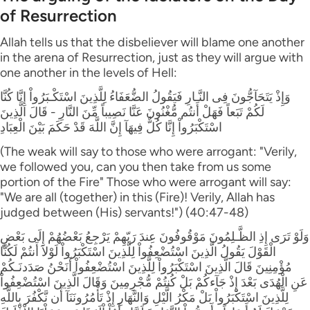
of Resurrection
Allah tells us that the disbeliever will blame one another
in the arena of Resurrection, just as they will argue with
one another in the levels of Hell:
وَإِذْ يَتَحَآجُّونَ فِى النَّـارِ فَيَقُولُ الضُّعَفَاءُ لِلَّذِينَ اسْتَكْـبَرُواْ إِنَّا كُنَّا
لَكُمْ تَبَعاً فَهَلْ أَنتُم مُّغْنُونَ عَنَّا نَصِيباً مِّنَ النَّارِ - قَالَ الَّذِينَ
اسْتَكْبَرُواْ إِنَّا كُلٌّ فِيهَآ إِنَّ اللَّهَ قَدْ حَكَمَ بَيْنَ الْعِبَادِ
(The weak will say to those who were arrogant: "Verily,
we followed you, can you then take from us some
portion of the Fire" Those who were arrogant will say:
"We are all (together) in this (Fire)! Verily, Allah has
judged between (His) servants!") (40:47-48)
وَلَوْ تَرَى إِذِ الظَّـلِمُونَ مَوْقُوفُونَ عِندَ رَبّهِمْ يَرْجِعُ بَعْضُهُمْ إِلَى بَعْضٍ
الْقَوْلَ يَقُولُ الَّذِينَ اسْتُضْعِفُواْ لِلَّذِينَ اسْتَكْبَرُواْ لَوْلاَ أَنتُمْ لَكُنَّا
مُؤْمِنِينَ قَالَ الَّذِينَ اسْتَكْبَرُواْ لِلَّذِينَ اسْتُضْعِفُواْ أَنَحْنُ صَدَدنَـكُمْ
عَنِ الْهُدَى بَعْدَ إِذْ جَآءكُمْ بَلْ كُنتُمْ مُّجْرِمِينَ وَقَالَ الَّذِينَ اسْتُضْعِفُواْ
لِلَّذِينَ اسْتَكْبَرُواْ بَلْ مَكْرُ الَّيْلِ وَالنَّهَارِ إِذْ تَأْمُرُونَنَآ أَن نَّكْفُرَ بِاللَّهِ