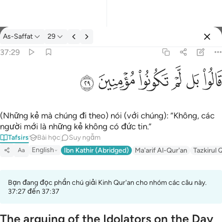
Tafsir: As-Saffat 37:29
As-Saffat
29
Đăng nhập
37:29
قالوا بل لم تكونوا مومنين ٢٩
ﱘ
ﱙ
ﱚ
ﱛ
ﱜ
ﱝ
قَالُوا۟ بَل لَّمْ تَكُونُوا۟ مُؤْمِنِينَ ٢٩
(Những kẻ mà chúng đi theo) nói (với chúng): “Không, các
người mới là những kẻ không có đức tin.”
Tafsirs
Bài học
Suy ngẫm
English
Ibn Kathir (Abridged)
Ma'arif Al-Qur'an
Tazkirul 
Aa
Bạn đang đọc phần chú giải Kinh Qur'an cho nhóm các câu này.
37:27 đến 37:37
The arguing of the Idolators on the Day