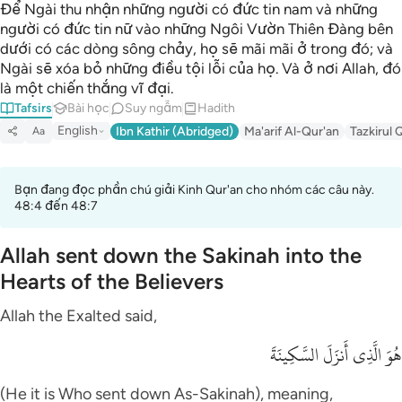
Để Ngài thu nhận những người có đức tin nam và những
người có đức tin nữ vào những Ngôi Vườn Thiên Đàng bên
dưới có các dòng sông chảy, họ sẽ mãi mãi ở trong đó; và
Ngài sẽ xóa bỏ những điều tội lỗi của họ. Và ở nơi Allah, đó
là một chiến thắng vĩ đại.
Tafsirs
Bài học
Suy ngẫm
Hadith
English
Ibn Kathir (Abridged)
Ma'arif Al-Qur'an
Tazkirul 
Aa
Bạn đang đọc phần chú giải Kinh Qur'an cho nhóm các câu này.
48:4 đến 48:7
Allah sent down the Sakinah into the
Hearts of the Believers
Allah the Exalted said,
هُوَ الَّذِى أَنزَلَ السَّكِينَةَ
(He it is Who sent down As-Sakinah), meaning,