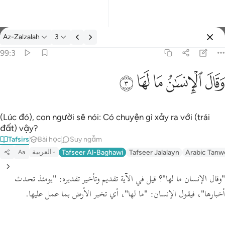
Tafsir: Az-Zalzalah 99:3
Az-Zalzalah
3
Đăng nhập
99:3
وقال الانسان ما لها ٣
ﱾ
ﱿ
ﲀ
ﲁ
ﲂ
وَقَالَ ٱلْإِنسَـٰنُ مَا لَهَا ٣
(Lúc đó), con người sẽ nói: Có chuyện gì xảy ra với (trái
đất) vậy?
Tafsirs
Bài học
Suy ngẫm
العربية
Tafseer Al-Baghawi
Tafseer Jalalayn
Arabic Tanw
Aa
"وقال الإنسان ما لها"
؟
قيل في الآية تقديم وتأخير تقديره:
"يومئذ تحدث
، أي تخبر الأرض بما عمل عليها.
"ما لها"
فيقول الإنسان:
،
أخبارها"