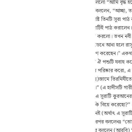
ঃ (আরবি) যুক্ত তিনটি সূরা পাঠ করো।” লোকটি বললো “আমি বৃদ্ধ হয়ে গ
guês
ো পড়া আমার পক্ষে কঠিন)।” তখন রাসূলুল্লাহ (সঃ) বললেন, “আচ্ছা, 
ий
রীম (সঃ) তাকে বললেন “তাহলে (আরবি) বিশিষ্ট তিনটি সূরা পাঠ ক
।” তখন রাসূলুল্লাহ (সঃ) তাকে (আরবি) এই সূরাটিই পাঠ করালেন
 করবো না।” এই কথা বলে লোকটি চলে যেতে শুরু করলো। তখন নবী
ไทย
িনি বললেনঃ “তাকে একটু ডেকে আনে।” লোকটিকে ডেনে আনা হলে রাসূ
e
হ তাআলা এই উম্মতের জন্যে ঈদের দিন হিসেবে নির্ধারণ করেছেন।" 
নের জন্যে একটা পশু উপটৌকন দেয় তবে কি আমি ঐ পশুটি যবাহ করে 
টিয়ে নাও, গোঁফ ছোট করো এবং নাভীর নিচের লোম পরিষ্কার করো, এ
中文
 সুনানে আবী দাউদ ও সুনানে নাসাঈতেও বর্ণিত হয়েছে)জামে তিরমিযী
পাঠ করে সে অর্ধেক কুরআন পাঠের সওয়াব লাভ করে।” (এ হাদীসটি গারীব
u
) সূরাটি কুরআনের এক তৃতীয়াংশের সমতুল্য এবং এ সূরাটি কুরআনের 
ol
ুল্লাহ (সঃ) তাঁর সাহাবীদের একজনকে বলেনঃ “তুমি কি বিয়ে করেছো?”
ili
ঃ) তখন বললেনঃ (আরবি) “এ সূরাটি কি তোমার সাথে নেই (অর্থাৎ এ সূর
সঃ) বললেনঃ “এতে কুরআনের এক তৃতীয়াংশ হলো। তারপর বললেনঃ “তো
 Việt
বললেনঃ “এতে কুরআনের এক চতুর্থাংশ হলো। এরপর বললেন (আরবি) 