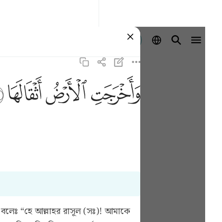
Đăng nhập
ﱺ
ﱻ
ﱼ
ﱽ
 বলেঃ “হে আল্লাহর রাসূল (সঃ)! আমাকে