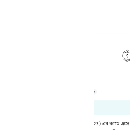
ngôn ngữ
Đăng nhập
h
g của nó ra ngoài.
ف
is
Majid
Tafsir Abu Bakr Zakaria
Tafsir Ahsanul Bayaan
esia
óm các câu này. 99:1 đến 99:8
no
াঃ) হতে বর্ণিত আছে যে, একটি লোক রাসূলুল্লাহ (সঃ) এর কাছে এসে