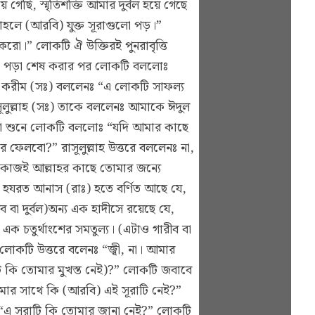
েছি, স্মৃতিশক্তি আমার দুর্বল হয়ে গেছে
তাহলে (আরবি) যুক্ত সূরাগুলো পড়।”
রো।” লোকটি ঐ উক্তিরই পুনরাবৃত্তি
। পড়া শেষ করার পর লোকটি বললোঃ
 করীম (সঃ) বললেনঃ “এ লোকটি সাফল্য
লুল্লাহ (সঃ) তাকে বললেনঃ আমাকে ঈদুল
একথা শুনে লোকটি বললোঃ “যদি আমার কাছে
ফেলবো?” রাসূলুল্লাহ উত্তরে বললেনঃ না,
 কাজই আল্লাহর কাছে তোমার জন্যে
তে হযরত আনাস (রাঃ) হতে বর্ণিত আছে যে,
 বা দুর্বল)অন্য এক হাদীসে রয়েছে যে,
এক চতুর্থাংশের সমতুল্য। (এটাও গারীব বা
 লোকটি উত্তরে বলেনঃ “জ্বী, না। আমার
াটি কি তোমার মুখস্ত নেই)?” লোকটি জবাবে
মার সাথে কি (আরবি) এই সূরাটি নেই?”
“এ সূরাটি কি তোমার জানা নেই?” লোকটি