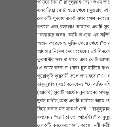
পড়িয়ে দিন।” রাসূলুল্লাহ (সঃ) তখন তাকে বললেন
Portu
এবং জিহ্বা মোটা হয়ে গেছে (সুতরাং এই সূরাগুল
русск
লোকটি পুনরায় একই ওযর পেশ করলো। তখন নবী ক
করলো এবং বললোঃ আমাকে একটি সূরার সবক দিন
Shqip
“আল্লাহর কসম! আমি কখনো এর অতিরিক্ত কিছু
ภาษา
অর্জন করেছে ও মুক্তি পেয়ে গেছে।”তারপর ত
Türkç
আযহার নির্দেশ দেয়া হয়েছে। এই দিনকে আল্লা
কুরবানীর পশু না থাকে এবং কেউ আমাকে দুধ পা
اردو
(এ কাজ করো না। বরং চুল ছাটিয়ে নাও, নখ কা
简体
পুরোপুরি কুরবানী রূপে গণ্য হবে।” (এ হাদীসটি
রাসূলুল্লাহ (সঃ) বলেছেনঃ “যে ব্যক্তি এই সূরা 
Melay
(আরবি) সূরাটি অর্ধেক কুরআনের সমতুল্য, (আরবি
Españ
দুর্বল হাদীস)অন্য একটি হাদীসে আছে যে, রাসূল
Kiswah
বিয়ে করার মত সামর্থ্য নেই।” রাসূলুল্লাহ (স
বললেনঃ “হ্যা (তা তো আছেই)।” রাসূলুল্লাহ (
Tiếng
লোকটি বললেনঃ “হ্যা’, আছে। নবী করীম (সঃ) 