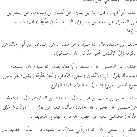
الحريص، وهذا في أهل الشرك.
حدثنا أبو كريب،
قال:
ثنا ابن يمان، عن أشعث بن إسحاق، عن جعفر بن
أبي المغيرة، عن سعيد بن جبير
(إِنَّ الإنْسَانَ خُلِقَ هَلُوعًا )
قال: شحيحا
جَزُوعا.
حدثنا ابن حميد،
قال:
ثنا مهران، عن سفيان، عن إسماعيل بن أبي خالد عن
عكرمة
(إِنَّ الإنْسَانَ خُلِقَ هَلُوعًا )
قال: ضَجُورًا.
حُدثت عن الحسين،
قال:
سمعت أبا معاذ يقول: ثنا عبيد،
قال:
سمعت
الضحاك يقول:
(إِنَّ الإنْسَانَ )
يعني: الكافر،
(خُلِقَ هَلُوعًا )
يقول: هو بخيل
منوع للخير، جَزُوع إذا نـزل به البلاء، فهذا الهلوع.
حدثنا يحيى بن حبيب بن عربي،
قال:
ثنا خالد بن الحارث،
قال:
ثنا شعبة،
عن حصين، قال يحيى،
قال خالد:
وسألت شعبة عن قوله:
(إِنَّ الإنْسَانَ خُلِقَ
هَلُوعًا )
فحدثني شعبة عن حصين أنه قال: الهلوع: الحريص.
حدثنا ابن المثنى،
قال:
ثنا ابن أبي عديّ، عن شعبة،
قال:
سألت حصينا عن