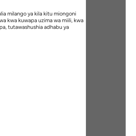
a milango ya kila kitu miongoni
jwa kwa kuwapa uzima wa miili, kwa
pa, tutawashushia adhabu ya