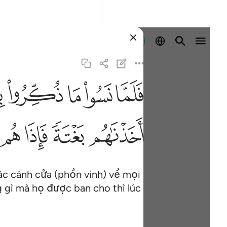
Đăng nhập
ﳇ
ﳈ
ﳉ
ﳊ
ﳋ
ف
ﳖ
ﳗ
ﳘ
ﳙ
c cánh cửa (phồn vinh) về mọi
g gì mà họ được ban cho thì lúc