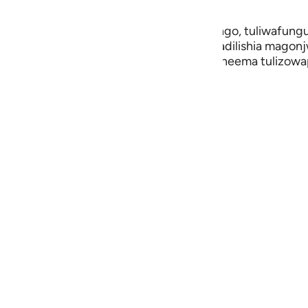
 Bakr And Sheikh Nasir Khamis
guês
zi Mungu, Aliyetukuka, kwa kuzipa mgongo, tuliwafunguli
ий
da kwa kuwapa raha ya maisha, na tukawabadilishia magon
fanya kiburi na wakajiona kwa mema na neema tulizowa
ta tamaa wamekatika na kila zuri.
ไทย
e
中文
u
ol
ili
 Việt