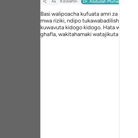
Kiswahili
Dr. Abdullah Muhammad Abu
Aa
Portu
Basi walipoacha kufuata amri za Mwenye
русск
mwa riziki, ndipo tukawabadilishia shi
kuwavuta kidogo kidogo. Hata watakapo
Shqip
ghafla, wakitahamaki watajikuta wameka
ภาษา
Türkç
اردو
简体
Melay
Españ
Kiswah
Tiếng