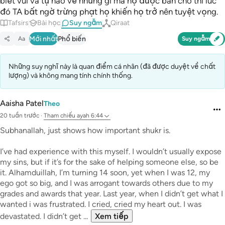
biết vui và tự hào về những gì mà họ được ban cho thì lúc
đó TA bất ngờ trừng phạt họ khiến họ trở nên tuyệt vọng.
Tafsirs
Bài học
Suy ngẫm
Qiraat
Mới nhất
Phổ biến
Aa
Suy ngẫm
Những suy nghĩ này là quan điểm cá nhân (đã được duyệt về chất
lượng) và không mang tính chính thống.
Aaisha Patel
Theo
20 tuần trước
·
Tham chiếu
ayah 6:44
Subhanallah, just shows how important shukr is.
I’ve had experience with this myself. I wouldn’t usually expose
my sins, but if it’s for the sake of helping someone else, so be
it. Alhamduillah, I’m turning 14 soon, yet when I was 12, my
ego got so big, and I was arrogant towards others due to my
grades and awards that year. Last year, when I didn’t get what I
wanted i was frustrated. I cried, cried my heart out. I was
devastated. I didn’t get ...
Xem tiếp