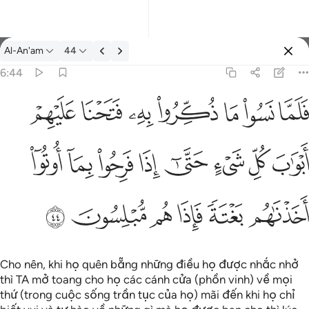
Suy ngẫm: Al-An'am 6:44
Al-An'am
44
Đăng nhập
6:44
واب كل شيء حتى اذا فرحوا بما اوتوا اخذناهم بغتة فاذا هم مبلسون ٤٤
ﳇ
ﳈ
ﳉ
ﳊ
ﳋ
ﳌ
ﳍ
شَىْءٍ حَتَّىٰٓ إِذَا فَرِحُوا۟ بِمَآ أُوتُوٓا۟ أَخَذْنَـٰهُم بَغْتَةًۭ فَإِذَا هُم مُّبْلِسُونَ ٤٤
ﳎ
ﳏ
ﳐ
ﳑ
ﳒ
ﳓ
ﳔ
ﳕ
ﳖ
ﳗ
ﳘ
ﳙ
ﳚ
ﳛ
Cho nên, khi họ quên bẵng những điều họ được nhắc nhở
thì TA mở toang cho họ các cánh cửa (phồn vinh) về mọi
thứ (trong cuộc sống trần tục của họ) mãi đến khi họ chỉ