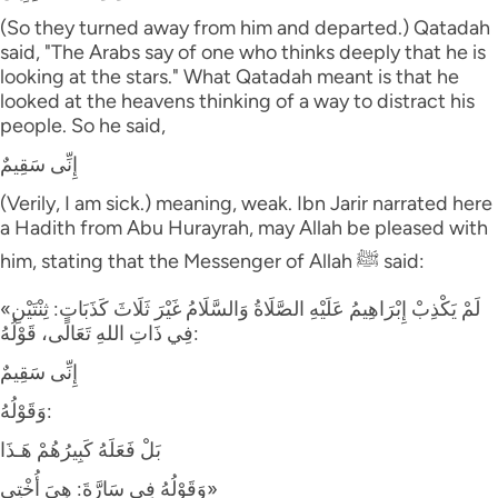
(So they turned away from him and departed.) Qatadah
said, "The Arabs say of one who thinks deeply that he is
looking at the stars." What Qatadah meant is that he
looked at the heavens thinking of a way to distract his
people. So he said,
إِنِّى سَقِيمٌ
(Verily, I am sick.) meaning, weak. Ibn Jarir narrated here
a Hadith from Abu Hurayrah, may Allah be pleased with
him, stating that the Messenger of Allah ﷺ said:
«لَمْ يَكْذِبْ إِبْرَاهِيمُ عَلَيْهِ الصَّلَاةُ وَالسَّلَامُ غَيْرَ ثَلَاثَ كَذَبَاتٍ: ثِنْتَيْنِ
فِي ذَاتِ اللهِ تَعَالَى، قَوْلُهُ:
إِنِّى سَقِيمٌ
وَقَوْلُهُ:
بَلْ فَعَلَهُ كَبِيرُهُمْ هَـذَا
وَقَوْلُهُ فِي سَارَّةَ: هِيَ أُخْتِي»