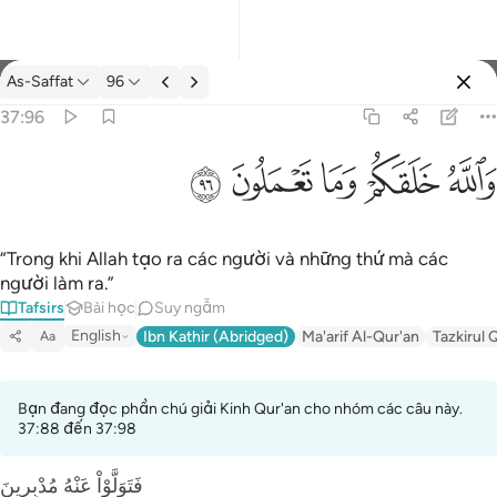
Tafsir: As-Saffat 37:96
As-Saffat
96
Đăng nhập
37:96
والله خلقكم وما تعملون ٩٦
ﲤ
ﲥ
ﲦ
ﲧ
ﲨ
وَٱللَّهُ خَلَقَكُمْ وَمَا تَعْمَلُونَ ٩٦
“Trong khi Allah tạo ra các người và những thứ mà các
người làm ra.”
Tafsirs
Bài học
Suy ngẫm
English
Ibn Kathir (Abridged)
Ma'arif Al-Qur'an
Tazkirul 
Aa
Bạn đang đọc phần chú giải Kinh Qur'an cho nhóm các câu này.
37:88 đến 37:98
فَتَوَلَّوْاْ عَنْهُ مُدْبِرِينَ