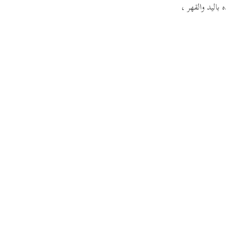
باليد والقهر ،
guês
ий
ไทย
e
中文
u
ol
ili
 Việt