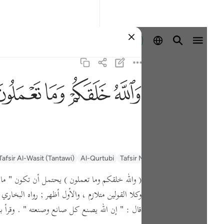
Đăng nhập
ﲤ
ﲥ
ﲦ
ﲧ
السعدي Al-Sa'di
Tafsir Muyassar
Al-Qurtubi
Tafsir Al-Wasit (Tantawi)
( والله خلقكم وما تعملون )
يحتمل أن تكون
" ما 
وكلا القولين متلازم ، والأول أظهر ; رواه البخا
قال :
" إن الله يصنع كل صانع وصنعته "
.
وقرأ 