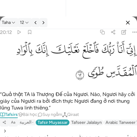
Tafsir: Taha 20:12
Taha
12
Đăng nhập
20:12
اني انا ربك فاخلع نعليك انك بالواد المقدس طوى ١٢
ﲺ
ﲻ
ﲼ
ﲽ
ﲾ
ﲿ
ﳀ
إِنِّىٓ أَنَا۠ رَبُّكَ فَٱخْلَعْ نَعْلَيْكَ ۖ إِنَّكَ بِٱلْوَادِ ٱلْمُقَدَّسِ طُوًۭى ١٢
ﳁ
ﳂ
ﳃ
“Quả thật TA là Thượng Đế của Ngươi. Nào, Ngươi hãy cởi
giày của Ngươi ra bởi đích thực Ngươi đang ở nơi thung
lũng Tuwa linh thiêng.”
Tafsirs
Bài học
Suy ngẫm
Qiraat
العربية
Tafsir Muyassar
Tafseer Jalalayn
Arabic Tanweer 
Aa