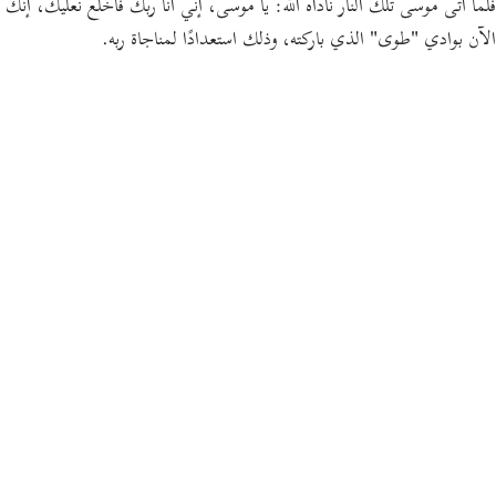
فلما أتى موسى تلك النار ناداه الله:
يا موسى، إني أنا ربك فاخلع نعليك، إنك
الآن بوادي
"طوى"
الذي باركته، وذلك استعدادًا لمناجاة ربه.