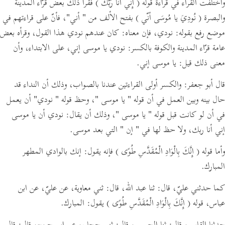
واختلفت القراء في قراءة قوله
( إِنِّي أَنَا رَبُّكَ )
فقرأ ذلك بعض قرّاء المدينة
والبصرة
( نُودِيَ يا مُوسَى أنّي )
بفتح الألف من
" أني"
،
فأنّ على قراءتهم في
موضع رفع بقوله:
نودي،
فإن معناه:
كان عندهم نودي هذا القول،
وقرأه بعض
عامة قرّاء المدينة والكوفة بالكسر:
نودي يا موسى إني، على الابتداء،
وأن
معنى ذلك قيل:
يا موسى إني.
قال أبو جعفر: والكسر أولى القراءتين عندنا بالصواب، وذلك أن النداء قد
حال بينه وبين العمل في أن قوله
" يا موسى "
، وحظ قوله
" نودي"
أن يعمل
في أن لو كانت قبل قوله
" يا موسى "
،
وذلك أن يقال:
نودي أن يا موسى
إني أنا ربك، ولا حظ لها في
" إن "
التي بعد موسى.
وأما قوله
( إِنَّكَ بِالْوَادِ الْمُقَدَّسِ طُوًى )
فإنه يقول: إنك بالوادي المطهر
المبارك.
كما حدثني عليّ،
قال:
ثنا عبد الله،
قال:
ثني معاوية، عن عليّ، عن ابن
عباس، قوله
( إِنَّكَ بِالْوَادِ الْمُقَدَّسِ طُوًى )
يقول: المبارك.