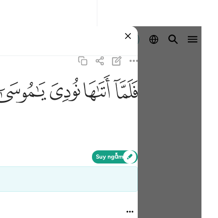
Đăng nhập
ﲵ
ﲶ
ﲷ
ﲸ
Suy ngẫm