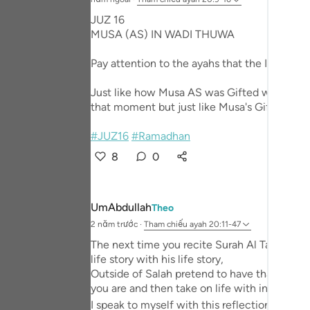
Portu
JUZ 16
MUSA (AS) IN WADI THUWA
русск
Pay attention to the ayahs that the Imaam r
Shqip
ภาษา
Just like how Musa AS was Gifted with miracl
that moment but just like Musa's Gifts; it w
Türkç
#JUZ16
#Ramadhan
اردو
8
0
简体
Melay
UmAbdullah
Theo
2 năm trước
·
Tham chiếu
ayah 20:11-47
Españ
The next time you recite Surah Al Taha in you
Kiswah
life story with his life story,
Outside of Salah pretend to have that conve
Tiếng
you are and then take on life with in mind.
I speak to myself with this reflection. May A