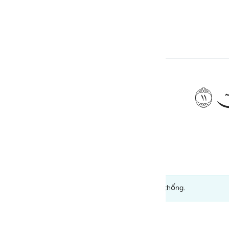
ngôn ngữ
Đăng nhập
h
ﲹ
bỗng có tiếng gọi: “Này hỡi Musa!”
ف
is
esia
ược duyệt về chất lượng) và không mang tính chính thống.
no