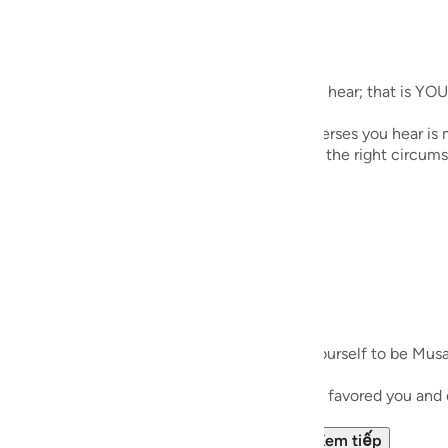
guês
ий
ecites during Taraweeh. Whichever verses you hear; that is YOU
ไทย
es during his meeting with Allah SWT; the verses you hear is m
ould come in handy when the right instance or the right circums
e
中文
u
ol
r Salah especially, or outside of it. Imagine yourself to be Mus
ili
rsation and reflect and see how your Lord Has favored you an
 Việt
llah Grant Wisdom to appreciate His favor...
Xem tiếp