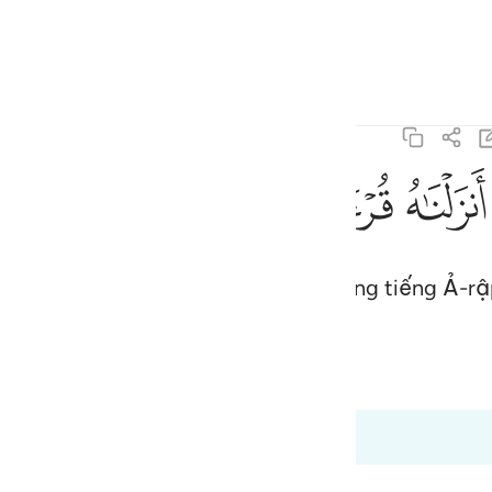
ngôn ngữ
Đăng nhập
h
ﲚ
ﲛ
ﲜ
ﲝ
ﲞ
 dưới dạng Qur’an (một bài đọc) bằng tiếng Ả-r
ف
is
esia
karia
Tafseer Ibn Kathir
Tafsir Ahsanul Bayaan
no