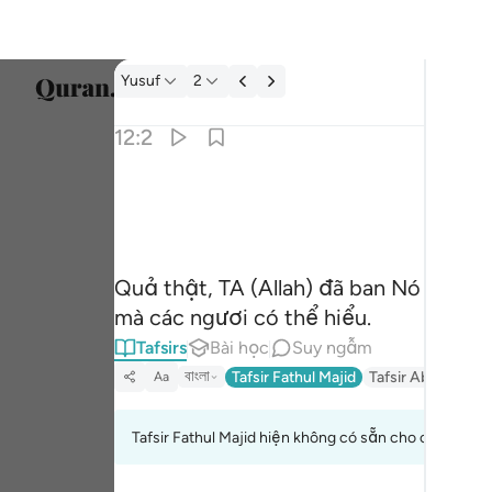
Tafsir: Yusuf 12:2
Yusuf
2
Chọn 
12:2
Englis
ﲟ
انا انزلناه قرانا عربيا لعلكم تعقلون ٢
العربية
إِنَّآ أَنزَلْنَـٰهُ قُرْءَٰنًا عَرَبِيًّۭا لَّعَلَّكُمْ تَعْقِلُونَ ٢
বাংলা
Quả thật, TA (Allah) đã ban Nó xuống
ارسی
mà các ngươi có thể hiểu.
França
Tafsirs
Bài học
Suy ngẫm
Indon
বাংলা
Tafsir Fathul Majid
Tafsir Abu Bakr Za
Aa
Italia
Tafsir Fathul Majid hiện không có sẵn cho câu này.
Dutch