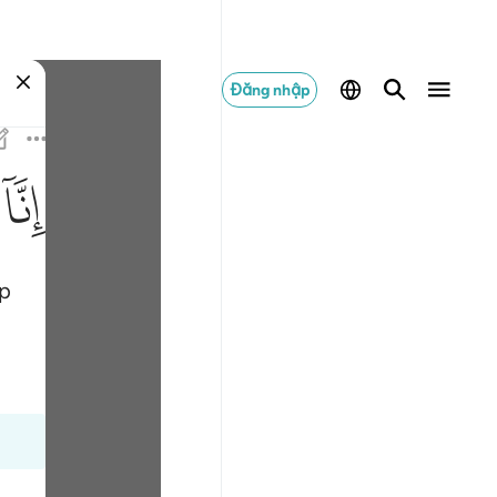
Đăng nhập
ﲙ
ập