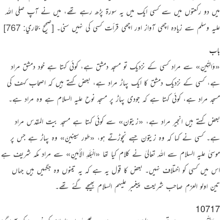
میں دو رکعتوں میں سے کسی ایک میں یہ سورۃ پڑھ رہے تھے، میں نے آپ
صلی اللہ
علیہ وسلم
سے زیادہ اچھی آواز اور اچھی قرأت کسی کی نہیں سنی۔
[صحيح بخاري: 767‏]
باب
«وَالتِّينِ»
سے مراد کسی کے نزدیک تو مسجد دمشق ہے، کوئی کہتا ہے خود دمشق مراد
ہے، کسی کے نزدیک دمشق کا ایک پہاڑ مراد ہے، بعض کہتے ہیں کہ اصحاب کہف کی
مسجد مراد ہے، کوئی کہتا ہے کہ جودی پہاڑ پر مسجد نوح علیہ السلام ہے وہ مراد ہے۔
بعض کہتے ہیں انجیر مراد ہے،
«زیتون»
سے کوئی کہتا ہے مسجد بیت المقدس مراد
ہے۔ کسی نے کہا کہ وہ زیتون جسے نچوڑتے ہو،
«طور سِينِينَ»
وہ پہاڑ ہے جس پر
موسیٰ علیہ السلام سے اللہ تعالیٰ نے کلام کیا تھا
«الْبَلَدِ الْأَمِينِ»
سے مراد مکہ شریف ہے
اس میں کسی کو اختلاف نہیں۔ بعض کا قول یہ ہے کہ یہ تینوں وہ جگہیں ہیں جہاں
تین اولو العزم صاحب شریعت پیغمبر علیہم السلام بھیجے گئے تھے۔
10717