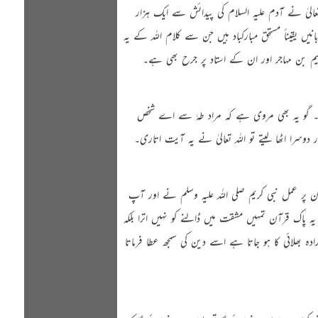
عالیٰ نے آدم علیہ السلام کی پیدائش سے ایک ہزار
یقیناً مستحق مبارکباد ہیں جن سے کلام اللہ کے یہ
 بن مہاجر اور ان کے استاد پر جرح بھی ہے۔
۔ گو یہ بھی مروی ہے کہ مراد طہٰ سے اے شخص
 دوسرا اٹھا لیتے تو اللہ تعالیٰ نے یہ آیت اتاری۔
آن پر عمل نبی کریم
صلی اللہ علیہ وسلم
نے اور آپ
 پاک قرآن تمہیں مشقت میں ڈالنے کو نہیں اترا بلکہ
دہ بھلائی کا ہو جاتا ہے اسے دین کی سمجھ عطا فرماتا