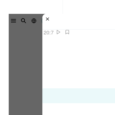
سائن ان کریں۔
20:7