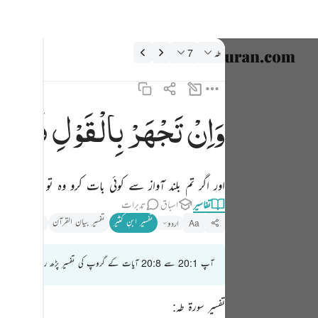
فسیر: طه 20:7
طه
7
زبان منتخب
nglish
وَاِنْ
تَجْهَرْ
بِالْقَوْلِ
فَاِنَّهٗ
وان تجهر بالقول فانه يعلم السر واخفى ٧
العربية
وَإِن تَجْهَرْ بِٱلْقَوْلِ فَإِنَّهُۥ يَعْلَمُ ٱلسِّرَّ وَأَخْفَى ٧
বাংলা
اور اگر تم بلند آواز سے کوئی بات کرو وہ تو یقیناً جان
فارسی
تفاسیر
اسباق
تدبرات
ançais
تفسیر ابنِ کثیر
تفسیر بیان القرآن
تذکیر القرآن
اردو
Aa
onesia
آپ 20:1 سے 20:8 آیات کے گروپ کی تفسیر پڑھ رہے ہیں
taliano
Dutch
تفسیر سورۃ طہ: