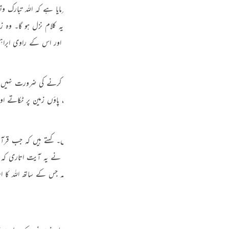
Por
لتوحید میں حدیث لائے ہیں کہ رسول اللہ
صلی اللہ علیہ وسلم
نے فرمایا ہے کہ اللہ تبارک وت
کر فرشتے کہنے لگے وہ امت بہت ہی خوش نصیب ہے جس پر یہ کلام نزل ہو گا۔ وہ زبانیں 
р
‏ یہ روایت غریب ہے اور اس میں نکارت بھی ہے اور اس کے راوی ابراہیم
ภ
مقطعات کی تفسیر پوری طرح بیان ہو چکی ہے جسے دوبارہ بیان کرنے کی ضرورت نہیں
 یہ بھی مروی ہے کہ نبی کریم
صلی اللہ علیہ وسلم
نماز میں ایک پاؤں زمین پر ٹکاتے اور
简
آن تجھ پر اس لیے نہیں اتارا کہ تجھے مشقت و تکلیف میں ڈال دیں۔ کہتے ہیں کہ جب قر
کہ یہ لوگ تو اچھی خاصی مصیبت میں پڑ گئے، اس پر اللہ تعالیٰ نے یہ آیت اتاری کہ یہ
E
 اسے بہت بڑی دولت مل گئی۔ چنانچہ بخاری و مسلم میں ہے کہ
جس کے ساتھ اللہ کا ارا
Ki
Tiế