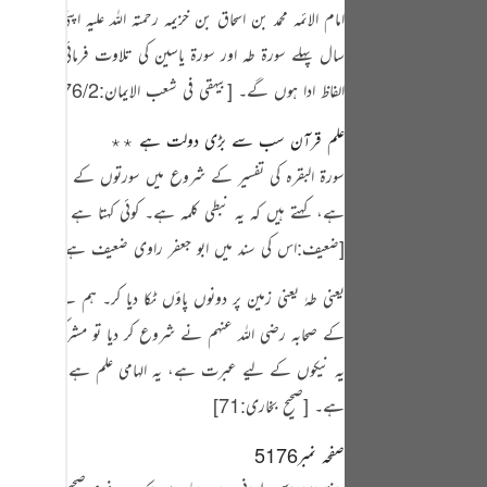
tuguês
امام الائمہ محمد بن اسحاق بن خزیمہ رحمتہ اللہ علیہ اپنی کتاب ا
سال پہلے سورۃ طہ اور سورۃ یاسین کی تلاوت فرمائی، جسے سن 
усский
الفاظ ادا ہوں گے۔
[بیهقی فی شعب الایمان:476/2:ضعیف و موضوع]
Shqip
علم قرآن سب سے بڑی دولت ہے ٭٭
าษาไทย
سورۃ البقرہ کی تفسیر کے شروع میں سورتوں کے اول حروف 
Türkçe
ہے، کہتے ہیں کہ یہ نبطی کلمہ ہے۔ کوئی کہتا ہے معرب ہے۔
اردو
[ضعیف:اس کی سند میں ابو جعفر راوی ضعیف ہے]
‏
体中文
یعنی طہٰ یعنی زمین پر دونوں پاؤں ٹکا دیا کر۔ ہم نے یہ قر
Melayu
کے صحابہ رضی اللہ عنہم نے شروع کر دیا تو مشرکین کہنے لگے 
spañol
یہ نیکوں کے لیے عبرت ہے، یہ الہامی علم ہے۔ جسے یہ ملا
ہے۔
[صحیح بخاری:71]
‏
swahili
ng Việt
صفحہ نمبر5176