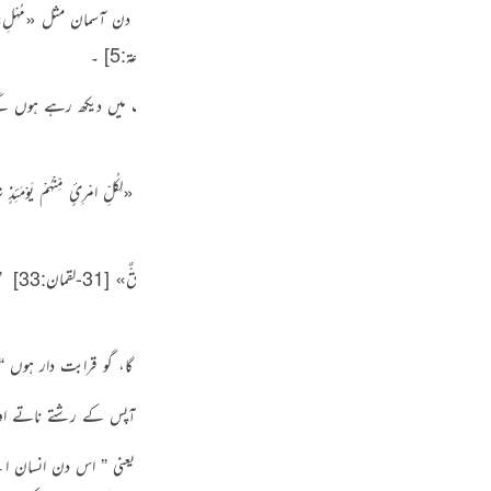
Por
وہ عذاب ان طلب کرنے والے کافروں پر اس دن آئے گا جس دن آسمان مثل
«مُهْلِ
رمان اور جگہ ہے
«‏وَتَكُونُ الْجِبَالُ كَالْعِهْنِ الْمَنفُوشِ»
[101-القارعة:5]
‏۔
р
دار سے پوچھ گچھ بھی نہ کرے گا حالانکہ ایک دوسرے کو بری حالت میں دیکھ رہے ہو
ภ
ھے گا پہچانے لگا لیکن پھر بھاگ کھڑا ہو گا
“
، جیسے اور جگہ ہے
«لِكُلِّ امْرِئٍ مِّنْهُمْ يَوْمَئِذٍ 
عہ ہی نہ دے گا “
۔
َّا يَجْزِي وَالِدٌ عَن وَلَدِهِ وَلَا مَوْلُودٌ هُوَ جَازٍ عَن وَالِدِهِ شَيْئًا إِنَّ وَعْدَ اللَّـهِ حَقٌّ»
[31-لقمان:33]
‏
”
简
ئے گا “
۔
وَلَوْ كَانَ ذَا قُرْبَىٰ»
[35-فاطر:18]
‏
” کوئی کسی کا بوجھ نہ بٹائے گا، گو قرابت دار ہوں “
E
Ki
 يَتَسَاءَلُوْنَ»
[23-المؤمنون:101]
‏ یعنی
” صور پھونکتے ہی سب آپس کے رشتے ناتے اور پ
Tiế
وَبَنِيهِ لِكُلِّ امْرِئٍ مِّنْهُمْ يَوْمَئِذٍ شَأْنٌ يُغْنِيهِ»
‏
[80- عبس:34-37]
‏ یعنی
” اس دن انسان اپنے