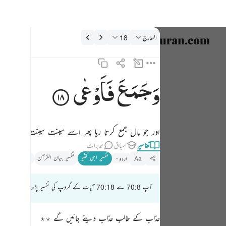
فسیر: المعارج 70:18
المعارج
18
زبان منتخب
nglish
وَجَمَعَ
فَاَوْعٰی
وجمع فاوعى ١٨
العربية
وَجَمَعَ فَأَوْعَىٰٓ ١٨
বাংলা
اور جو مال جمع کرتا رہا پھر اسے سینت سینت کر رکھتا رہ
فارسی
تفاسیر
اسباق
تدبرات
ançais
تفسیر ابنِ کثیر
تفسیر بیان القرآن
تذکیر القرآن
اردو
Aa
onesia
آپ 70:8 سے 70:18 آیات کے گروپ کی تفسیر پڑھ رہے ہیں
taliano
Dutch
عذاب کے طالب عذاب دیئے جائیں گے ٭٭