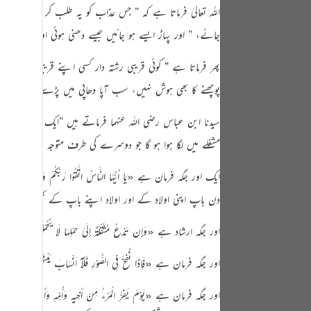
tuguês
اللہ تعالیٰ فرماتا ہے کہ
” جس عذاب کو یہ طلب کر رہے ہیں 
جائے،
” اور پہاڑ ایسے ہو جائیں جیسے دھنی ہوئی اون “
، یہی ف
усский
Shqip
پھر فرماتا ہے
” کوئی قریبی رشتہ دار کسی اپنے قریبی رشتہ 
پوچھنے کا بھی ہوش نہیں، سب آپا دھاپی میں پڑے ہیں “
۔
าษาไทย
سیدنا ابن عباس رضی اللہ عنہما فرماتے ہیں
”
ایک دوسرے کو دیک
Türkçe
مشغلے میں لگا ہوا ہو گا جو دوسرے کی طرف متوجہ ہونے کا موق
اردو
ایک اور جگہ فرمان ہے
«يَا أَيُّهَا النَّاسُ اتَّقُوا رَبَّكُمْ وَاخْشَوْا يَوْمًا ل
体中文
دن باپ اپنی اولاد کے اور اولاد اپنے باپ کے کچھ کام نہ آ
Melayu
اور جگہ ارشاد ہے
«وَإِن تَدْعُ مُثْقَلَةٌ إِلَىٰ حِمْلِهَا لَا يُحْمَلْ مِنْهُ شَيْءٌ 
spañol
swahili
اور جگہ فرمان ہے
«فَاِذَا نُفِخَ فِي الصُّوْرِ فَلَآ اَنْسَابَ بَيْنَهُمْ يَوْمَىِٕذٍ وَّلَا
ng Việt
اور جگہ فرمان ہے
«يَوْمَ يَفِرُّ الْمَرْءُ مِنْ أَخِيهِ وَأُمِّهِ وَأَبِيهِ وَصَاحِبَتِهِ 