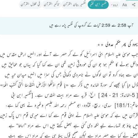
تفسیر ابنِ کثیر
تفسیر بیان القرآن
تذکیر القرآن
فی ظلال القرآن
اردو
Aa
آپ 2:58 سے 2:59 آیات کے گروپ کی تفسیر پڑھ رہے ہیں
یہود کی پھر حکم عدولی ٭٭
جب موسیٰ علیہ السلام بنی اسرائیل کو لے کر مصر سے آئے اور انہیں ارض مقدس میں
داخل ہونے کا حکم ہوا جو ان کی موروثی زمین تھی ان سے کہا گیا کہ یہاں جو عمالیق ہیں
ان سے جہاد کرو تو ان لوگوں نے نامردی دکھائی جس کی سزا میں انہیں میدان تیہ میں
ڈال دیا گیا جیسے کہ سورۃ المائدہ میں ذکر ہے
«يَا قَوْمِ ادْخُلُوا الْأَرْضَ الْمُقَدَّسَةَ الَّتِي كَتَبَ اللَّـهُ»
[ 5-المائدة: 21 - 24 ]
‏ الخ، قریہ سے مراد بیت المقدس ہے۔
[تفسیر ابن ابی
حاتم:181/1]
‏ سدی، ربیع، قتادہ، ابو مسلم رحمہ اللہ علیہم وغیرہ نے یہی کہا ہے،
قرآن میں ہے کہ موسیٰ علیہ السلام نے اپنی قوم سے کہا اے میری قوم اس پاک زمین
میں جاؤ جو تمہارے لیے لکھ دی گئی ہے بعض کہتے ہیں اس سے مراد
”
اریحا
“
ہے
بعض نے کہا ہے مصر مراد ہے لیکن صحیح قول پہلا ہی ہے کہ مراد اس سے بیت