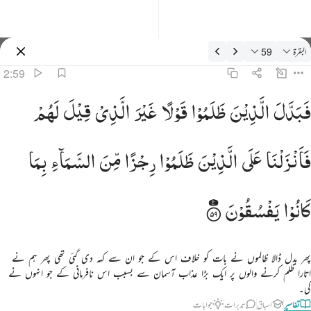
فسیر: البقرة 2:59
البقرة
59
سائن ان کریں۔
2:59
بدل الذين ظلموا قولا غير الذي قيل لهم فانزلنا على الذين ظلموا رجزا من السماء بما كانوا يفسقون ٥٩
فَبَدَّلَ
الَّذِیْنَ
ظَلَمُوْا
قَوْلًا
غَیْرَ
الَّذِیْ
قِیْلَ
لَهُمْ
َبَدَّلَ ٱلَّذِينَ ظَلَمُوا۟ قَوْلًا غَيْرَ ٱلَّذِى قِيلَ لَهُمْ فَأَنزَلْنَا عَلَى ٱلَّذِينَ ظَلَمُوا۟ رِجْزًۭا مِّنَ ٱلسَّمَآءِ بِمَا كَان
فَاَنْزَلْنَا
عَلَی
الَّذِیْنَ
ظَلَمُوْا
رِجْزًا
مِّنَ
السَّمَآءِ
بِمَا
كَانُوْا
یَفْسُقُوْنَ
پھر بدل ڈالا ظالموں نے بات کو خلاف اس کے جو ان سے کہہ دی گئی تھی پھر ہم نے
اتارا ظلم کرنے والوں پر ایک بڑا عذاب آسمان سے بسبب اس نافرمانی کے جو انہوں نے
کی۔
تفاسیر
اسباق
تدبرات
جوابات