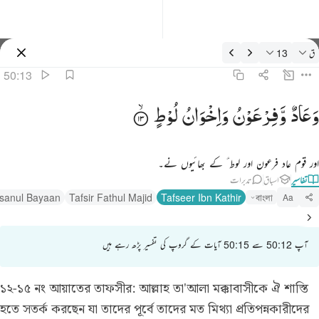
فسیر: ق 50:13
ق
13
سائن ان کریں۔
50:13
عاد وفرعون واخوان لوط ١٣
وَعَادٌ
وَّفِرْعَوْنُ
وَاِخْوَانُ
لُوْطٍ
َعَادٌۭ وَفِرْعَوْنُ وَإِخْوَٰنُ لُوطٍۢ ١٣
اور قوم عاد فرعون اور لوط ؑ کے بھائیوں نے۔
تفاسیر
اسباق
تدبرات
hsanul Bayaan
Tafsir Fathul Majid
Tafseer Ibn Kathir
বাংলা
Aa
آپ 50:12 سے 50:15 آیات کے گروپ کی تفسیر پڑھ رہے ہیں
১২-১৫ নং আয়াতের তাফসীর:
আল্লাহ তা'আলা মক্কাবাসীকে ঐ শাস্তি
হতে সতর্ক করছেন যা তাদের পূর্বে তাদের মত মিথ্যা প্রতিপন্নকারীদের