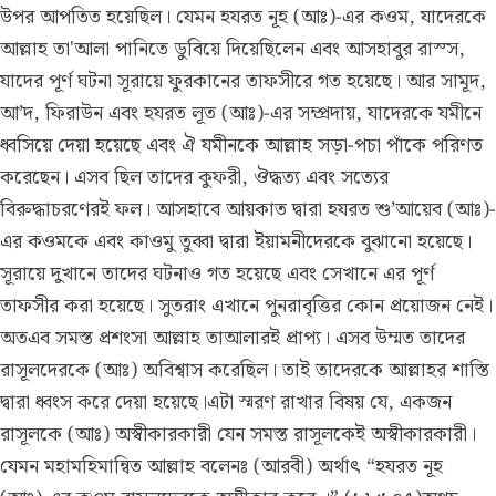
উপর আপতিত হয়েছিল। যেমন হযরত নূহ (আঃ)-এর কওম, যাদেরকে
আল্লাহ তা'আলা পানিতে ডুবিয়ে দিয়েছিলেন এবং আসহাবুর রাস্স,
যাদের পূর্ণ ঘটনা সূরায়ে ফুরকানের তাফসীরে গত হয়েছে। আর সামূদ,
আ’দ, ফিরাউন এবং হযরত লূত (আঃ)-এর সম্প্রদায়, যাদেরকে যমীনে
ধ্বসিয়ে দেয়া হয়েছে এবং ঐ যমীনকে আল্লাহ সড়া-পচা পাঁকে পরিণত
করেছেন। এসব ছিল তাদের কুফরী, ঔদ্ধত্য এবং সত্যের
বিরুদ্ধাচরণেরই ফল। আসহাবে আয়কাত দ্বারা হযরত শু’আয়েব (আঃ)-
এর কওমকে এবং কাওমু তুব্বা দ্বারা ইয়ামনীদেরকে বুঝানো হয়েছে।
সূরায়ে দুখানে তাদের ঘটনাও গত হয়েছে এবং সেখানে এর পূর্ণ
তাফসীর করা হয়েছে। সুতরাং এখানে পুনরাবৃত্তির কোন প্রয়োজন নেই।
অতএব সমস্ত প্রশংসা আল্লাহ তাআলারই প্রাপ্য। এসব উম্মত তাদের
রাসূলদেরকে (আঃ) অবিশ্বাস করেছিল। তাই তাদেরকে আল্লাহর শাস্তি
দ্বারা ধ্বংস করে দেয়া হয়েছে।এটা স্মরণ রাখার বিষয় যে, একজন
রাসূলকে (আঃ) অস্বীকারকারী যেন সমস্ত রাসূলকেই অস্বীকারকারী।
যেমন মহামহিমান্বিত আল্লাহ বলেনঃ (আরবী) অর্থাৎ “হযরত নূহ