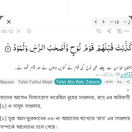
فسیر: ق 50:12
ق
12
سائن ان کریں۔
50:12
ذبت قبلهم قوم نوح واصحاب الرس وثمود ١٢
كَذَّبَتْ
قَبْلَهُمْ
قَوْمُ
نُوْحٍ
وَّاَصْحٰبُ
الرَّسِّ
وَثَمُوْدُ
َذَّبَتْ قَبْلَهُمْ قَوْمُ نُوحٍۢ وَأَصْحَـٰبُ ٱلرَّسِّ وَثَمُودُ ١٢
جھٹلایا تھا ان سے پہلے بھی نوح ؑ کی قوم نے کنویں والوں نے اور قوم ثمود نے۔
تفاسیر
اسباق
تدبرات
l Bayaan
Tafsir Fathul Majid
Tafsir Abu Bakr Zakaria
বাংলা
Aa
তাদের আগেও মিথ্যারোপ করেছিল নূহের সম্প্রদায়, রাস্ এর অধিবাসী
[১] ও সামূদ সম্প্রদায়,
[১] সূরা আল-ফুরকানের ৩৮ নং আয়াতের ব্যাখ্যায় ‘রাস’ এর সম্প্রদায়
সম্পর্কে আলোচনা চলে গেছে।