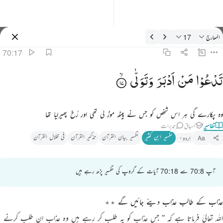
فسیر: المعارج 70:17
المعارج
17
سائن ان کریں۔
70:17
دعو من ادبر وتولى ١٧
تَدْعُوْا
مَنْ
اَدْبَرَ
وَتَوَلّٰی
َدْعُوا۟ مَنْ أَدْبَرَ وَتَوَلَّىٰ ١٧
وہ پکارے گی ہر اس شخص کو جس نے پیٹھ موڑ لی تھی اور رُخ پھیرلیا تھا
تفاسیر
اسباق
تدبرات
تفسیر ابنِ کثیر
تفسیر بیان القرآن
تذکیر القرآن
فی ظلال القرآن
اردو
Aa
آپ 70:8 سے 70:18 آیات کے گروپ کی تفسیر پڑھ رہے ہیں
عذاب کے طالب عذاب دیئے جائیں گے ٭٭
اللہ تعالیٰ فرماتا ہے کہ
” جس عذاب کو یہ طلب کر رہے ہیں وہ عذاب ان طلب کرنے