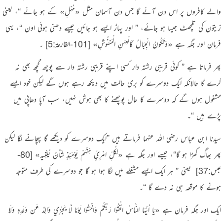
والے کافروں پر اس دن آئے گا جس دن آسمان مثل
«مُهْلِ»
کے ہو جائے “
، یعنی
زیتون کی تلچھٹ جیسا ہو جائے،
” اور پہاڑ ایسے ہو جائیں جیسے دھنی ہوئی اون “
، یہی
فرمان اور جگہ ہے
«‏وَتَكُونُ الْجِبَالُ كَالْعِهْنِ الْمَنفُوشِ»
[101-القارعة:5]
‏۔
پھر فرماتا ہے
” کوئی قریبی رشتہ دار کسی اپنے قریبی رشتہ دار سے پوچھ گچھ بھی نہ
کرے گا حالانکہ ایک دوسرے کو بری حالت میں دیکھ رہے ہوں گے لیکن خود ایسے
مشغول ہوں گے کہ دوسرے کا حال پوچھنے کا بھی ہوش نہیں، سب آپا دھاپی میں
پڑے ہیں “
۔
سیدنا ابن عباس رضی اللہ عنہما فرماتے ہیں
”
ایک دوسرے کو دیکھے گا پہچانے لگا لیکن
پھر بھاگ کھڑا ہو گا
“
، جیسے اور جگہ ہے
«لِكُلِّ امْرِئٍ مِّنْهُمْ يَوْمَئِذٍ شَأْنٌ يُغْنِيهِ»
[80-
عبس:37]
‏ یعنی
” ہر ایک ایسے مشغلے میں لگا ہوا ہو گا جو دوسرے کی طرف متوجہ
ہونے کا موقعہ ہی نہ دے گا “
۔
ایک اور جگہ فرمان ہے
«يَا أَيُّهَا النَّاسُ اتَّقُوا رَبَّكُمْ وَاخْشَوْا يَوْمًا لَّا يَجْزِي وَالِدٌ عَن وَلَدِهِ وَلَا