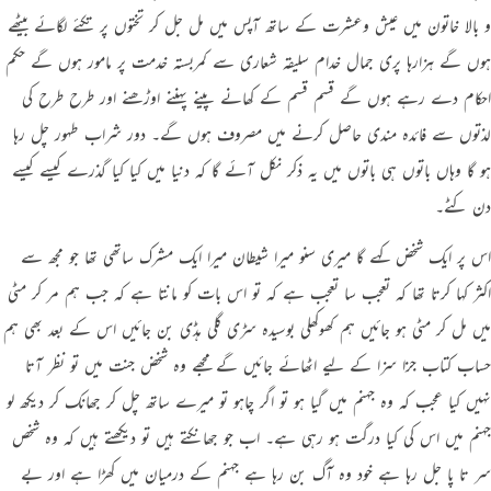
و بالا خاتون میں عیش وعشرت کے ساتھ آپس میں مل جل کر تختوں پر تکئے لگائے بیٹھے
ہوں گے ہزارہا پری جمال خدام سلیقہ شعاری سے کمربستہ خدمت پر مامور ہوں گے حکم
احکام دے رہے ہوں گے قسم قسم کے کھانے پینے پہننے اوڑھنے اور طرح طرح کی
لذتوں سے فائدہ مندی حاصل کرنے میں مصروف ہوں گے۔ دور شراب طہور چل رہا
ہو گا وہاں باتوں ہی باتوں میں یہ ذکر نکل آئے گا کہ دنیا میں کیا کیا گذرے کیسے کیسے
دن کٹے۔
اس پر ایک شخض کہے گا میری سنو میرا شیطان میرا ایک مشرک ساتھی تھا جو مجھ سے
اکثر کہا کرتا تھا کہ تعجب سا تعجب ہے کہ تو اس بات کو مانتا ہے کہ جب ہم مر کر مٹی
میں مل کر مٹی ہو جائیں ہم کھوکھلی بوسیدہ سڑی گلی ہڈی بن جائیں اس کے بعد بھی ہم
حساب کتاب جزا سزا کے لیے اٹھائے جائیں گے مجھے وہ شخض جنت میں تو نظر آتا
نہیں کیا عجب کہ وہ جہنم میں گیا ہو تو اگر چاہو تو میرے ساتھ چل کر جھانک کر دیکھ لو
جہنم میں اس کی کیا درگت ہو رہی ہے۔ اب جو جھانکتے ہیں تو دیکھتے ہیں کہ وہ شخص
سر تا پا جل رہا ہے خود وہ آگ بن رہا ہے جہنم کے درمیان میں کھڑا ہے اور بے