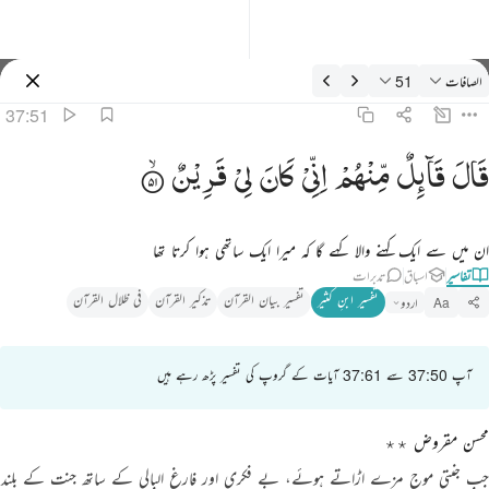
فسیر: الصافات 37:51
الصافات
51
سائن ان کریں۔
37:51
ال قايل منهم اني كان لي قرين ٥١
قَالَ
قَآىِٕلٌ
مِّنْهُمْ
اِنِّیْ
كَانَ
لِیْ
قَرِیْنٌ
َالَ قَآئِلٌۭ مِّنْهُمْ إِنِّى كَانَ لِى قَرِينٌۭ ٥١
ان میں سے ایک کہنے والا کہے گا کہ میرا ایک ساتھی ہوا کرتا تھا
تفاسیر
اسباق
تدبرات
تفسیر ابنِ کثیر
تفسیر بیان القرآن
تذکیر القرآن
فی ظلال القرآن
اردو
Aa
آپ 37:50 سے 37:61 آیات کے گروپ کی تفسیر پڑھ رہے ہیں
محسن مقروض ٭٭
جب جنتی موج مزے اڑاتے ہوئے، بے فکری اور فارغ البالی کے ساتھ جنت کے بلند