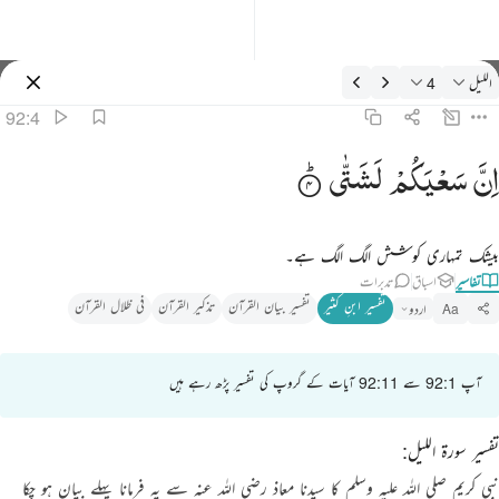
فسیر: الليل 92:4
الليل
4
سائن ان کریں۔
92:4
ن سعيكم لشتى ٤
اِنَّ
سَعْیَكُمْ
لَشَتّٰی
ِنَّ سَعْيَكُمْ لَشَتَّىٰ ٤
بیشک تمہاری کوشش الگ الگ ہے۔
تفاسیر
اسباق
تدبرات
تفسیر ابنِ کثیر
تفسیر بیان القرآن
تذکیر القرآن
فی ظلال القرآن
اردو
Aa
آپ 92:1 سے 92:11 آیات کے گروپ کی تفسیر پڑھ رہے ہیں
تفسیر سورۃ اللیل:
نبی کریم
صلی اللہ علیہ وسلم
کا سیدنا معاذ رضی اللہ عنہ سے یہ فرمانا پہلے بیان ہو چکا