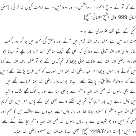
ہے کہ تو نے
«سبح اسم»
،
«والشمس»
اور
«والليل»
سے امامت کیوں نہ کرائی؟
[سنن
نسائی:999،قال الشيخ الألباني:صحیح]
‏
نیکی کے لیے قصد ضروری ہے ٭٭
مسند احمد میں ہے علقمہ رحمہ اللہ شام میں آئے اور دمشق کی مسجد میں جا کر دو رکعت
نماز ادا کی اور اللہ تعالیٰ سے دعا کی کہ الٰہی مجھے نیک ساتھی عطا فرما پھر چلے تو سیدنا ابو
الدرداء رضی اللہ عنہ سے ملاقات ہوئی پوچھا کہ تم کہاں کے ہو تو علقمہ رحمہ اللہ نے کہا
میں کوفے والا ہوں پوچھا ام عبد رضی اللہ عنہ اس سورت کو کس طرح پڑھتے تھے؟ میں
نے کہا
«والذَّكَرَ وَالْأُنثَىٰ»
پڑھتے تھے، سیدنا ابو الدرداء رضی اللہ عنہ فرمانے لگے میں
نے بھی رسول اللہ
صلی اللہ علیہ وسلم
سے یونہی سنا ہے اور یہ لوگ مجھے شک و شبہ
میں ڈال رہے ہیں پھر فرمایا کیا تم میں تکئے والے یعنی جن کے پاس سفر میں نبی کریم
صلی اللہ علیہ وسلم
کا بسترہ رہتا تھا اور راز دان ایسے بھیدوں سے واقف جن کا علم اور
کسی کو نہیں وہ جو شیطان سے بہ زبان رسول اللہ
صلی اللہ علیہ وسلم
بچا لئے گئے تھے
وہ نہیں؟
[مسند احمد:449/6:صحیح]
‏ یعنی سیدنا عبداللہ بن مسعود رضی اللہ عنہ۔