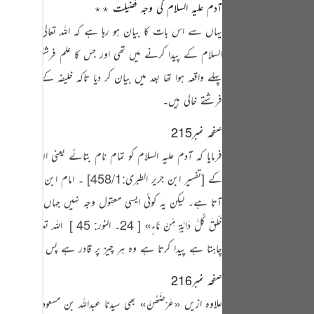
آدم علیہ السلام کی وجہ فضیلت ٭٭
tuguês
یہاں سے اس بات کا بیان ہو رہا ہے کہ اللہ تعالیٰ نے ایک 
усский
السلام کے پیدا کرنے میں تھی اور جس کا علم فرشتوں کو نہ تھ
Shqip
پہلے واقعہ ہوا تھا بعد میں بیان کر دیا تاکہ خلیفہ کے پید
าษาไทย
فرشتے خالی ہیں۔
Türkçe
صفحہ نمبر215
اردو
فرمایا کہ آدم علیہ السلام کو تمام نام بتائے یعنی ان کی ت
کے
[تفسیر ابن جریر الطبری:458/1]
体中文
‏۔ امام ابن جریر رحمہ 
آتا ہے۔ لیکن یہ کوئی ایسی معقول وجہ نہیں جہاں ذی عقل ا
Melayu
خَلَقَ كُلَّ دَابَّةٍ مِّنْ مَّاءٍ»
[ 24۔ النور: 45 ]
‏ اللہ تعالیٰ نے تم
spañol
چاہتا ہے پیدا کرتا ہے وہ ہر چیز پر قادر ہے پس اس آی
swahili
صفحہ نمبر216
ng Việt
علاوہ ازیں
«عَرْضَھُنَّ»
بھی سیدنا عبداللہ بن مسعود رضی اللہ 