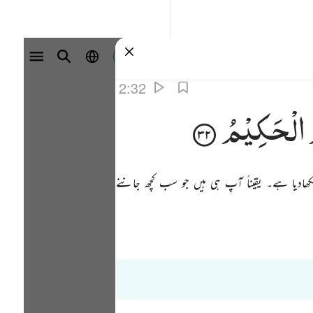
سائن ان کریں۔
2:32
الْحَكِیْمُ
دیا ہے۔ یقیناً آپ ہی ہیں جو سب کچھ جاننے