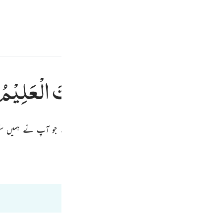
سائن ان کریں۔
 کریں۔
E
َاۤ
اِلَّا
مَا
عَلَّمْتَنَا ؕ
اِنَّكَ
اَنْتَ
الْعَلِیْمُ
کی ذات ہے ہمیں کوئی علم حاصل نہیں سوائے اس کے جو آپ نے ہمیں سکھا
Fr
فی ظلال القرآن
Ind
I