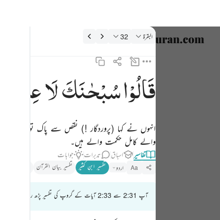
فسیر: البقرة 2:32
البقرة
32
زبان منتخب
nglish
قَالُوْا
سُبْحٰنَكَ
لَا
عِلْمَ
لَن
قالوا سبحانك لا علم لنا الا ما علمتنا انك انت العليم الحكيم ٣٢
العربية
قَالُوا۟ سُبْحَـٰنَكَ لَا عِلْمَ لَنَآ إِلَّا مَا عَلَّمْتَنَآ ۖ إِنَّكَ أَنتَ ٱلْعَلِيمُ ٱلْحَكِيمُ ٣٢
বাংলা
انہوں نے کہا (پروردگار !) نقص سے پاک تو آپ ہی 
فارسی
والے کامل حکمت والے ہیں۔
ançais
تفاسیر
اسباق
تدبرات
جوابات
تفسیر ابنِ کثیر
تفسیر بیان القرآن
تذکیر القرآن
onesia
اردو
Aa
taliano
آپ 2:31 سے 2:33 آیات کے گروپ کی تفسیر پڑھ رہے ہیں
Dutch