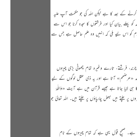
 کرنے کے بعد کا ہے لیکن اللہ کی جو حکمت آپ علیہ
و پہلے بیان کیا اور فرشتوں کا سجدہ کرنا جو اس سے
ت آدم کو اس لیے ملی کہ انہیں وہ علم حاصل ہے جس سے
، چرند، فرشتے، تارے وغیرہ تمام چھوٹی بڑی چیزوں
د
«عرضھم»
آتا ہے اور یہ ذی عقل لوگوں کے لیے
کا ہی لایا جاتا ہے جیسے قرآن میں ہے آیت
«وَاللّٰهُ
پر چلتے ہیں بعض چارپاؤں پر چلتے ہیں۔ اللہ تعالیٰ جو
ہے۔ صحیح قول یہی ہے کہ تمام چیزوں کے نام