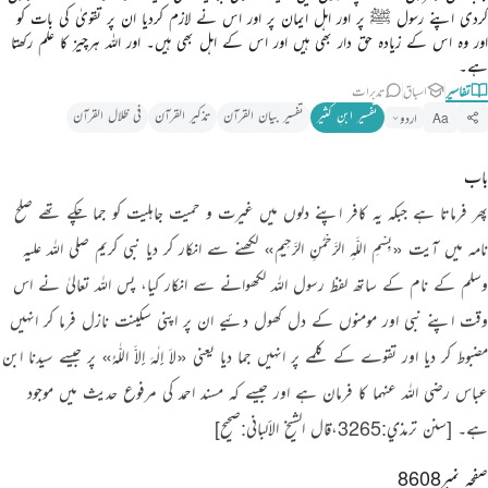
کردی اپنے رسول ﷺ پر اور اہل ایمان پر اور اس نے لازم کردیا ان پر تقویٰ کی بات کو
اور وہ اس کے زیادہ حق دار بھی ہیں اور اس کے اہل بھی ہیں۔ اور اللہ ہرچیز کا علم رکھتا
ہے۔
تفاسیر
اسباق
تدبرات
تفسیر ابنِ کثیر
تفسیر بیان القرآن
تذکیر القرآن
فی ظلال القرآن
اردو
Aa
باب
پھر فرماتا ہے جبکہ یہ کافر اپنے دلوں میں غیرت و حمیت جاہلیت کو جما چکے تھے صلح
نامہ میں آیت
«بِسْمِ اللَّـهِ الرَّحْمَـٰنِ الرَّحِيمِ»
لکھنے سے انکار کر دیا نبی کریم
صلی اللہ علیہ
وسلم
کے نام کے ساتھ لفظ رسول اللہ لکھوانے سے انکار کیا، پس اللہ تعالیٰ نے اس
وقت اپنے نبی اور مومنوں کے دل کھول دئیے ان پر اپنی سکینت نازل فرما کر انہیں
مضبوط کر دیا اور تقوے کے کلمے پر انہیں جما دیا یعنی
«لاَ إِلٰہَ إِلاَّ اللّٰہُ»
پر جیسے سیدنا ابن
عباس رضی اللہ عنہما کا فرمان ہے اور جیسے کہ مسند احمد کی مرفوع حدیث میں موجود
ہے۔
[سنن ترمذي:3265،قال الشيخ الألباني:صحیح]
‏
صفحہ نمبر8608