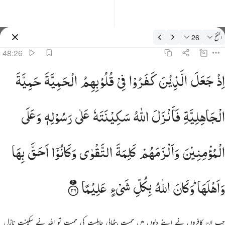
فسیر: الفتح 48:26
الفتح
26
سائن ان کریں۔
48:26
ذ جعل الذين كفروا في قلوبهم الحمية حمية الجاهلية فانزل الله سكينته على رسوله وعلى المومنين والزمهم كلمة التق
اِذْ
جَعَلَ
الَّذِیْنَ
كَفَرُوْا
فِیْ
قُلُوْبِهِمُ
الْحَمِیَّةَ
حَمِیَّةَ
ِذْ جَعَلَ ٱلَّذِينَ كَفَرُوا۟ فِى قُلُوبِهِمُ ٱلْحَمِيَّةَ حَمِيَّةَ ٱلْجَـٰهِلِيَّةِ فَأَنزَلَ ٱللَّهُ سَكِينَتَهُۥ عَلَىٰ رَسُولِهِۦ وَعَلَى ٱلْمُؤْمِنِي
الْجَاهِلِیَّةِ
فَاَنْزَلَ
اللّٰهُ
سَكِیْنَتَهٗ
عَلٰی
رَسُوْلِهٖ
وَعَلَی
الْمُؤْمِنِیْنَ
وَاَلْزَمَهُمْ
كَلِمَةَ
التَّقْوٰی
وَكَانُوْۤا
اَحَقَّ
بِهَا
وَاَهْلَهَا ؕ
وَكَانَ
اللّٰهُ
بِكُلِّ
شَیْءٍ
عَلِیْمًا
جب ان کافروں نے اپنے دلوں میں حمیت بٹھالی جاہلیت کی حمیت تو اللہ نے سکینت نازل