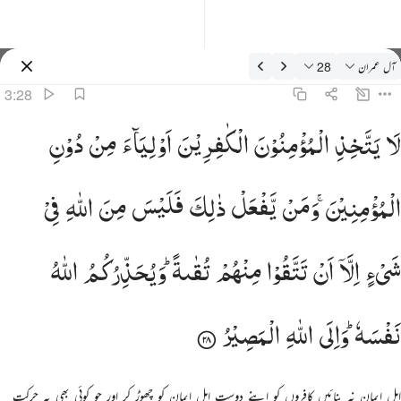
فسیر: آل عمران 3:28
آل عمران
28
سائن ان کریں۔
3:28
ا يتخذ المومنون الكافرين اولياء من دون المومنين ومن يفعل ذالك فليس من الله في شيء الا ان تتقوا منهم تق
لَا
یَتَّخِذِ
الْمُؤْمِنُوْنَ
الْكٰفِرِیْنَ
اَوْلِیَآءَ
مِنْ
دُوْنِ
َّا يَتَّخِذِ ٱلْمُؤْمِنُونَ ٱلْكَـٰفِرِينَ أَوْلِيَآءَ مِن دُونِ ٱلْمُؤْمِنِينَ ۖ وَمَن يَفْعَلْ ذَٰلِكَ فَلَيْسَ مِنَ ٱللَّهِ فِى شَىْءٍ إِلَّآ أَن تَتَّقُوا۟
الْمُؤْمِنِیْنَ ۚ
وَمَنْ
یَّفْعَلْ
ذٰلِكَ
فَلَیْسَ
مِنَ
اللّٰهِ
فِیْ
شَیْءٍ
اِلَّاۤ
اَنْ
تَتَّقُوْا
مِنْهُمْ
تُقٰىةً ؕ
وَیُحَذِّرُكُمُ
اللّٰهُ
نَفْسَهٗ ؕ
وَاِلَی
اللّٰهِ
الْمَصِیْرُ
اہل ایمان نہ بنائیں کافروں کو اپنے دوست اہل ایمان کو چھوڑ کر اور جو کوئی بھی یہ حرکت