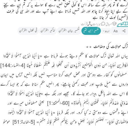
کرے گا تو پھر اللہ کے ساتھ اس کا کوئی تعلق نہیں رہے گا سوائے یہ کہ تم ان سے بچنے
کے لیے اپنا بچاؤ کرنا چاہو اور اللہ تمہیں ڈراتا ہے اپنے آپ سے اور اللہ ہی کی طرف
(تمہیں) لوٹ کر جانا ہے
تفاسیر
اسباق
تدبرات
قرأت
تفسیر ابنِ کثیر
تفسیر بیان القرآن
تذکیر القرآن
فی ظلال القرآن
اردو
Aa
ترک موالات کی وضاحت ٭٭
یہاں اللہ تعالیٰ ترک موالات کا حکم دیتے ہوئے فرماتا ہے
«يَا أَيُّهَا الَّذِينَ آمَنُوا لَا تَتَّخِذُوا
الْكَافِرِينَ أَوْلِيَاءَ مِن دُونِ الْمُؤْمِنِينَ أَتُرِيدُونَ أَن تَجْعَلُوا لِلَّـهِ عَلَيْكُمْ سُلْطَانًا مُّبِينًا
[4-النساء:144]
‏ مسلمانوں کو کفار سے دوستی اور محض محبت کرنا مناسب نہیں بلکہ انہیں آپس میں ایمان
داروں سے میل ملاپ اور محبت رکھنی چاہیئے، پھر انہیں حکم سناتا ہے کہ جو ایسا کرے
گا اس سے اللہ بالکل بیزار ہو جائے گا۔ جیسے اور جگہ ہے
«يٰٓاَيُّهَا الَّذِيْنَ اٰمَنُوْا لَا تَتَّخِذُوْا
عَدُوِّيْ وَعَدُوَّكُمْ اَوْلِيَاءَ تُلْقُوْنَ اِلَيْهِمْ بِالْمَوَدَّةِ»
[60-الممتحنة:1]
‏ یعنی مسلمانوں میرے اور
اپنے دشمنوں سے دوستی نہ کیا کرو۔ اور جگہ فرمایا
«يَا أَيُّهَا الَّذِينَ آمَنُوا لَا تَتَّخِذُوا الْيَهُودَ
وَالنَّصَارَىٰ أَوْلِيَاءَ ۘ بَعْضُهُمْ أَوْلِيَاءُ بَعْضٍ وَمَن يَتَوَلَّهُم مِّنكُمْ فَإِنَّهُ مِنْهُمْ»
[5-المائدة:51]
‏ مومنو