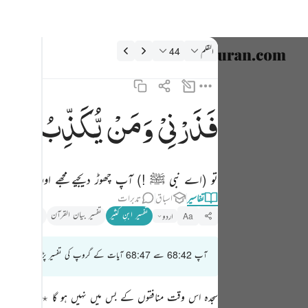
فسیر: القلم 68:44
القلم
44
زبان منتخب
nglish
فَذَرْنِیْ
وَمَنْ
یُّكَذِّبُ
بِهٰذَ
فذرني ومن يكذب بهاذا الحديث سنستدرجهم من حيث لا يعلمون ٤٤
العربية
فَذَرْنِى وَمَن يُكَذِّبُ بِهَـٰذَا ٱلْحَدِيثِ ۖ سَنَسْتَدْرِجُهُم مِّنْ حَيْثُ لَا يَعْلَمُونَ ٤٤
বাংলা
تو (اے نبی ﷺ !) آپ چھوڑ دیجیے مجھے اور ان لوگوں
فارسی
تفاسیر
اسباق
تدبرات
ançais
تفسیر ابنِ کثیر
تفسیر بیان القرآن
تذکیر القرآن
اردو
Aa
onesia
آپ 68:42 سے 68:47 آیات کے گروپ کی تفسیر پڑھ رہے ہیں
taliano
Dutch
سجدہ اس وقت منافقوں کے بس میں نہیں ہو گا ٭٭