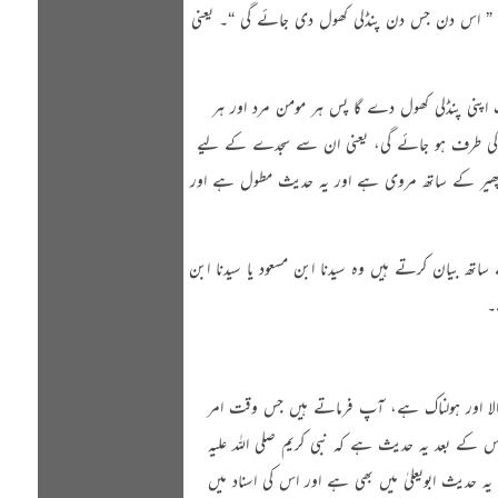
” اس دن جس دن پنڈلی کھول دی جائے گی “
۔ یعنی
 اپنی پنڈلی کھول دے گا پس ہر مومن مرد اور ہر
تہ کی طرف ہو جائے گی، یعنی ان سے سجدے کے لیے
 پھیر کے ساتھ مروی ہے اور یہ حدیث مطول ہے اور
ھ بیان کرتے ہیں وہ سیدنا ابن مسعود یا سیدنا ابن
۔
الا اور ہولناک ہے، آپ فرماتے ہیں جس وقت امر
ں۔ اس کے بعد یہ حدیث ہے کہ
نبی کریم
صلی اللہ علیہ
 یہ حدیث ابویعلیٰ میں بھی ہے اور اس کی اسناد میں