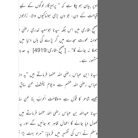
tuguês
اوپر بیان ہو چکا ہے کہ
” پرہیزگار لوگوں کے لیے نعمتوں والی 
قیامت کے دن، جو دن بڑی ہولناکیوں والا، زلزلوں والا، امتحا
усский
Shqip
صحیح بخاری میں اس جگہ سیدنا ابوسعید خدری رضی اللہ عنہ کی
مومنہ عورت سجدے میں گر پڑے گی ہاں دنیا میں جو لوگ دکھ
าษาไทย
جھکا نہ جائے گا
“
۔
[صحیح بخاری:4919]
‏ یہ حدیث بخاری مس
Türkçe
مشہور ہے۔
اردو
سیدنا ابن عباس رضی اللہ عنہما فرماتے ہیں
”
یہ دن تکلیف دک
体中文
عباس رضی اللہ عنہم سے
«‏يَوْمَ يُكْشَفُ عَنْ سَاقٍ وَّيُدْعَوْنَ اِلَى السُّ
Melayu
جیسے شاعر کا قول ہے
«وَقَامَتِ الْحَرْبُ بِنَا عَنْ سَاقٍ»
یہاں بھی
spañol
سیدنا عبداللہ بن عباس رضی اللہ عنہما فرماتے ہیں قیامت
swahili
کھول دیا جائے گا اعمال ظاہر ہو جائیں گے اور یہ کھلنا آ
ng Việt
وسلم
نے اس کی تفسیر میں فرمایا:
”
مراد بہت بڑا نور ہے لو