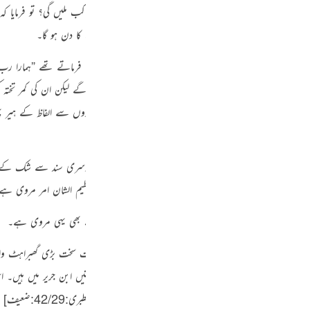
Por
جنتیں ہیں “
، اس لئے یہاں بیان ہو رہا ہے کہ یہ جنتیں انہیں کب ملیں گی؟ تو فرمایا کہ
ن والا اور آزمائش والا اور بڑے بڑے اہم امور کے ظاہر ہونے کا دن ہو گا۔
р
 یہ حدیث ہے کہ
میں نے رسول اللہ
صلی اللہ علیہ وسلم
سے سنا، فرماتے تھے
”
ہمارا رب
اوے سناوے کے لیے سجدہ کرتے تھے وہ بھی سجدہ کرنا چاہیں گے لیکن ان کی کمر تخ
ภ
لم دونوں میں ہے اور دوسری کتابوں میں بھی ہے کئی کئی سندوں سے الفاظ کے ہیر
ھ درد اور شدت کا دن ہے۔‏
“
[ابن جریر]
‏ اور ابن جریر اسے دوسری سند سے شک کے سات
简
جُوْدِ فَلَا يَسْتَطِيْعُوْنَ»
[68-القلم:42]
‏ کی تفسیر میں بہت بڑا عظیم الشان امر مروی ہے
 لڑائی کی عظمت اور بڑائی بیان کی گئی ہے، مجاہد رحمہ اللہ سے بھی یہی مروی ہے۔
E
 کے دن کی یہ گھڑی بہت سخت ہو گی، آپ فرماتے ہیں یہ امر بہت سخت بڑی گھبراہٹ و
Ki
خرت کا آ جاتا ہے اور اس سے کام کا کھل جانا ہے۔ یہ سب روایتیں ابن جریر میں ہی
Tiế
گ اس کے سامنے سجدے میں گر پڑیں گے
“
۔
[تفسیر ابن جریر الطبری:42/29:ضعیف]
‏