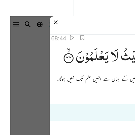
سائن ان کریں۔
68:44
ْثُ
لَا
یَعْلَمُوْنَ
ئیں گے جہاں سے انہیں علم تک نہیں ہوگا۔