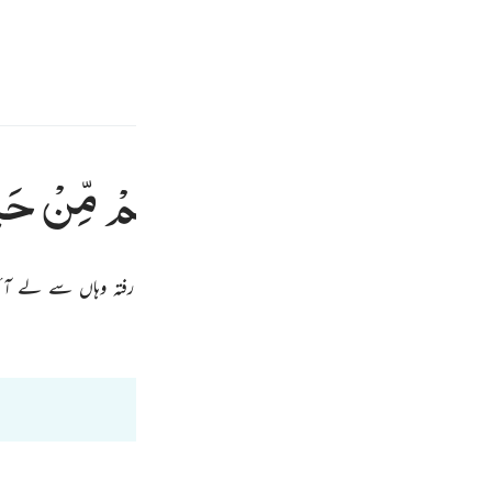
سائن ان کریں۔
 کریں۔
E
ا
الْحَدِیْثِ ؕ
سَنَسْتَدْرِجُهُمْ
مِّنْ
حَی
 کو جو اس کلام کی تکذیب کر رہے ہیں۔ ہم انہیں رفتہ رفتہ وہاں سے لے آ
Fr
فی ظلال القرآن
Ind
I