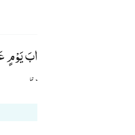
سائن ان کریں۔
 کریں۔
E
ُ
یَوْمِ
الظُّلَّةِ ؕ
اِنَّهٗ
كَانَ
عَذَابَ
یَوْمٍ
عَ
 والے دن کے عذاب نے یقیناً وہ ایک بڑے دن کا عذاب تھا
Fr
فی ظلال القرآن
Ind
I