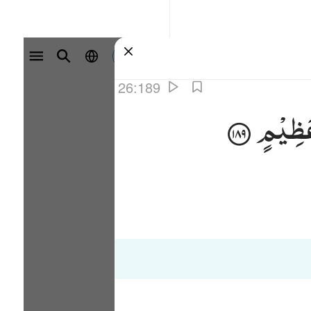
سائن ان کریں۔
26:189
ظِیْمٍ