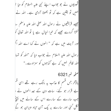
tuguês
ثمودیوں نے جو جواب اپنے نبی علیہ السلام کو دیا تھا وہی جو
ہمیں تو یقین ہے کہ تو جھوٹا آدمی ہے۔ اللہ نے تجھے نہیں ب
усский
Shqip
جیسے قریشیوں نے رسول اللہ
صلی اللہ علیہ وسلم
سے کہا تھا کہ
ٹکڑا گردے جیسے کہ تیرا خیال ہے یا تو اللہ تعالیٰ کو یا فرشتوں 
าษาไทย
اور آیت میں ہے کہ
” انہوں نے کہا اے اللہ اگر یہ تیرے
Türkçe
اردو
رسول اللہ علیہ السلام نے جواب دیا کہ
”
اللہ کو تمہارے اعمال
اللہ ظالم نہیں کہ بے گناہوں کو سزادے۔‏
“
体中文
Melayu
صفحہ نمبر6321
بالآخر جس قسم کا عذاب یہ مانگ رہے تھے اسی قسم کا عذاب ا
spañol
بے قرار ہو گئے، سات دن کے بعد انہوں نے دیکھا کہ ایک 
swahili
جب سارے کے سارے اس کے سائے میں پہنچ گئے وہیں بادل 
ng Việt
نکل گئی اور سارے بہ یک آن تباہ ویران ہو گئے۔ اس دن 