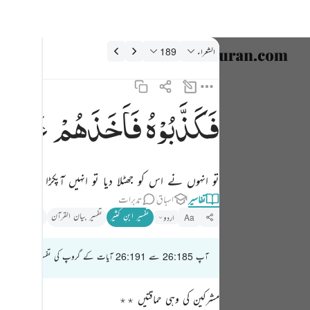
فسیر: الشعراء 26:189
الشعراء
189
زبان منتخب
nglish
فَكَذَّبُوْهُ
فَاَخَذَهُمْ
عَذَاب
فكذبوه فاخذهم عذاب يوم الظلة انه كان عذاب يوم عظيم ١٨٩
العربية
فَكَذَّبُوهُ فَأَخَذَهُمْ عَذَابُ يَوْمِ ٱلظُّلَّةِ ۚ إِنَّهُۥ كَانَ عَذَابَ يَوْمٍ عَظِيمٍ ١٨٩
বাংলা
تو انہوں نے اس کو جھٹلا دیا تو انہیں آپکڑا سائبان
فارسی
تفاسیر
اسباق
تدبرات
ançais
تفسیر ابنِ کثیر
تفسیر بیان القرآن
تذکیر القرآن
اردو
Aa
onesia
آپ 26:185 سے 26:191 آیات کے گروپ کی تفسیر پڑھ رہے ہیں
taliano
Dutch
مشرکین کی وہی حماقتیں ٭٭