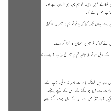
قل ٹھکانے نہیں رہی۔ تو ہم جیسا ہی انسان ہے اور
ی عذاب ہم پر لے آ۔
دے یہاں تک کہا کہ یا تو تو ہم پر آسمان کا کوئی
نے کہا کہ تو ہم پر آسمان کا ٹکڑا گرادے۔
ے قابل ہو تو بلا تاخیر تم پر آسمانی عذاب آ جائے گا
 سایہ میں ٹھنڈک یا راحت میسر نہ ہوئی۔ تڑپ اٹھے
حرارت سے زچ ہو گئے تھے اس کے نیچے جابیٹھے۔
کی ایک آواز آئی جس سے ان کے دل پھٹ گئے جان