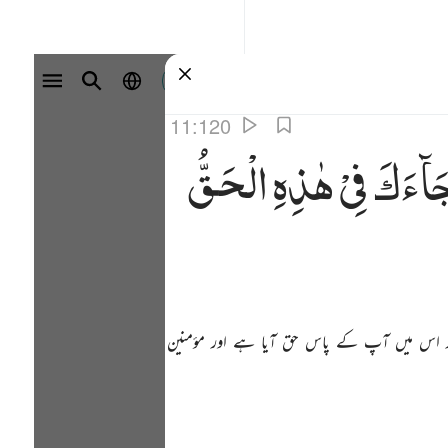
سائن ان کریں۔
11:120
َآءَكَ
فِیْ
هٰذِهِ
الْحَقُّ
ور اس میں آپ کے پاس حق آیا ہے اور مؤمنین