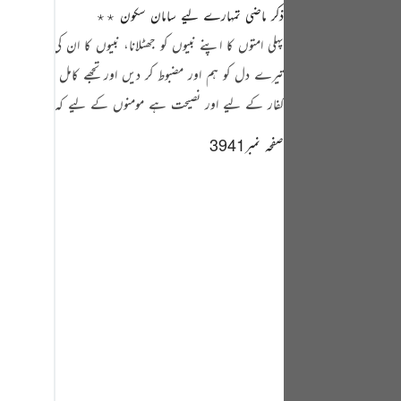
tuguês
ذکر ماضی تمہارے لیے سامان سکون ٭٭
پہلی امتوں کا اپنے نبیوں کو جھٹلانا، نبیوں کا ان کی ایذاؤں پ
усский
تیرے دل کو ہم اور مضبوط کر دیں اور تجھے کامل سکون حاص
Shqip
کفار کے لیے اور نصیحت ہے مومنوں کے لیے کہ وہ اس سے
าษาไทย
صفحہ نمبر3941
Türkçe
اردو
体中文
Melayu
spañol
swahili
ng Việt