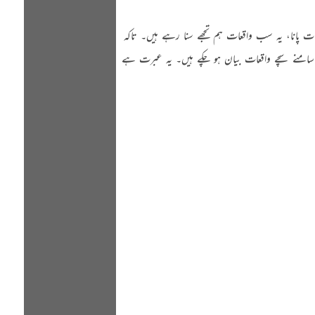
ا نجات پانا، یہ سب واقعات ہم تجھے سنا رہے ہیں۔ تاکہ
 سامنے سچے واقعات بیان ہو چکے ہیں۔ یہ عبرت ہے