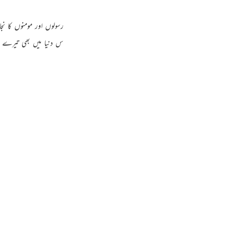
Por
ر صبر کرنا۔ آخر اللہ کے عذاب کا آنا، کافروں کا برباد ہونا، نبیوں رسولوں اور مومنوں ک
р
ل ہو جائے۔ اس سورت میں بھی حق تجھ پر واضح ہو چکا ہے کہ اس دنیا میں بھی تیرے
 نفع حاصل کریں۔
ภ
简
E
Ki
Tiế