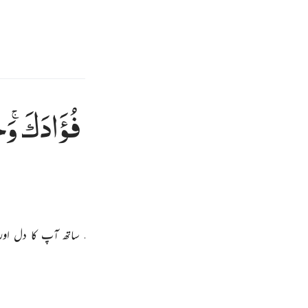
سائن ان کریں۔
 کریں۔
E
ْۢبَآءِ
الرُّسُلِ
مَا
نُثَبِّتُ
بِهٖ
فُؤَادَكَ ۚ
وَج
ظة وذكرى للمومنين ١٢٠
ِى هَـٰذِهِ ٱلْحَقُّ وَمَوْعِظَةٌۭ وَذِكْرَىٰ لِلْمُؤْمِنِينَ ١٢٠
ِنِیْنَ
Fr
ک آپ کو سنا رہے ہیں (تاکہ) مضبوط رکھیں ہم اس کے ساتھ آپ کا دل ا
Ind
I
فی ظلال القرآن