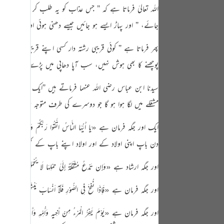
tuguês
اللہ تعالیٰ فرماتا ہے کہ
” جس عذاب کو یہ طلب کر رہے ہیں 
جائے،
” اور پہاڑ ایسے ہو جائیں جیسے دھنی ہوئی اون “
، یہی ف
усский
Shqip
پھر فرماتا ہے
” کوئی قریبی رشتہ دار کسی اپنے قریبی رشتہ 
پوچھنے کا بھی ہوش نہیں، سب آپا دھاپی میں پڑے ہیں “
۔
าษาไทย
سیدنا ابن عباس رضی اللہ عنہما فرماتے ہیں
”
ایک دوسرے کو دیک
Türkçe
مشغلے میں لگا ہوا ہو گا جو دوسرے کی طرف متوجہ ہونے کا موق
اردو
ایک اور جگہ فرمان ہے
«يَا أَيُّهَا النَّاسُ اتَّقُوا رَبَّكُمْ وَاخْشَوْا يَوْمًا ل
体中文
دن باپ اپنی اولاد کے اور اولاد اپنے باپ کے کچھ کام نہ آ
Melayu
اور جگہ ارشاد ہے
«وَإِن تَدْعُ مُثْقَلَةٌ إِلَىٰ حِمْلِهَا لَا يُحْمَلْ مِنْهُ شَيْءٌ 
spañol
swahili
اور جگہ فرمان ہے
«فَاِذَا نُفِخَ فِي الصُّوْرِ فَلَآ اَنْسَابَ بَيْنَهُمْ يَوْمَىِٕذٍ وَّلَا
ng Việt
اور جگہ فرمان ہے
«يَوْمَ يَفِرُّ الْمَرْءُ مِنْ أَخِيهِ وَأُمِّهِ وَأَبِيهِ وَصَاحِبَتِهِ 