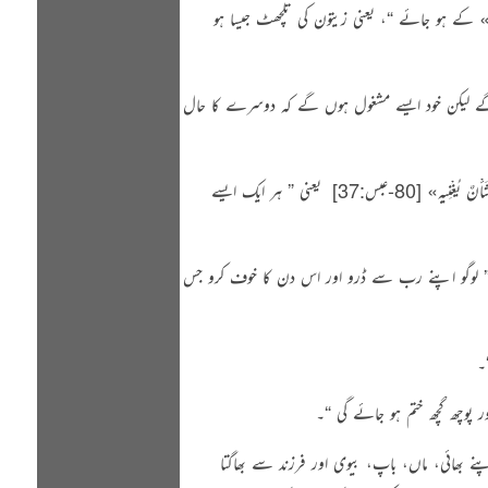
»
کے ہو جائے “
، یعنی زیتون کی تلچھٹ جیسا ہو
ں گے لیکن خود ایسے مشغول ہوں گے کہ دوسرے کا حال
شَأْنٌ يُغْنِيهِ»
[80-عبس:37]
‏ یعنی
” ہر ایک ایسے
 لوگو اپنے رب سے ڈرو اور اس دن کا خوف کرو جس
۔
وچھ گچھ ختم ہو جائے گی “
۔
 بھائی، ماں، باپ، بیوی اور فرزند سے بھاگتا