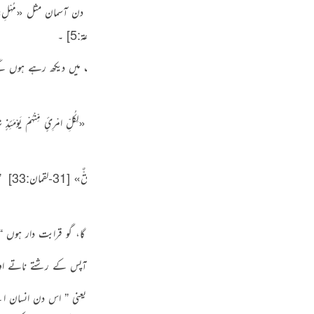
Por
وہ عذاب ان طلب کرنے والے کافروں پر اس دن آئے گا جس دن آسمان مثل
«مُهْلِ
رمان اور جگہ ہے
«‏وَتَكُونُ الْجِبَالُ كَالْعِهْنِ الْمَنفُوشِ»
[101-القارعة:5]
‏۔
р
دار سے پوچھ گچھ بھی نہ کرے گا حالانکہ ایک دوسرے کو بری حالت میں دیکھ رہے ہو
ภ
ھے گا پہچانے لگا لیکن پھر بھاگ کھڑا ہو گا
“
، جیسے اور جگہ ہے
«لِكُلِّ امْرِئٍ مِّنْهُمْ يَوْمَئِذٍ 
عہ ہی نہ دے گا “
۔
َّا يَجْزِي وَالِدٌ عَن وَلَدِهِ وَلَا مَوْلُودٌ هُوَ جَازٍ عَن وَالِدِهِ شَيْئًا إِنَّ وَعْدَ اللَّـهِ حَقٌّ»
[31-لقمان:33]
‏
”
简
ئے گا “
۔
وَلَوْ كَانَ ذَا قُرْبَىٰ»
[35-فاطر:18]
‏
” کوئی کسی کا بوجھ نہ بٹائے گا، گو قرابت دار ہوں “
E
Ki
 يَتَسَاءَلُوْنَ»
[23-المؤمنون:101]
‏ یعنی
” صور پھونکتے ہی سب آپس کے رشتے ناتے اور پ
Tiế
وَبَنِيهِ لِكُلِّ امْرِئٍ مِّنْهُمْ يَوْمَئِذٍ شَأْنٌ يُغْنِيهِ»
‏
[80- عبس:34-37]
‏ یعنی
” اس دن انسان اپنے