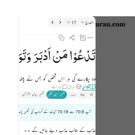
فسیر: المعارج 70:17
المعارج
17
زبان منتخب
nglish
تَدْعُوْا
مَنْ
اَدْبَرَ
وَتَوَلّٰی
تدعو من ادبر وتولى ١٧
العربية
تَدْعُوا۟ مَنْ أَدْبَرَ وَتَوَلَّىٰ ١٧
বাংলা
وہ پکارے گی ہر اس شخص کو جس نے پیٹھ موڑ لی تھی اور
فارسی
تفاسیر
اسباق
تدبرات
ançais
تفسیر ابنِ کثیر
تفسیر بیان القرآن
تذکیر القرآن
اردو
Aa
onesia
آپ 70:8 سے 70:18 آیات کے گروپ کی تفسیر پڑھ رہے ہیں
taliano
Dutch
عذاب کے طالب عذاب دیئے جائیں گے ٭٭