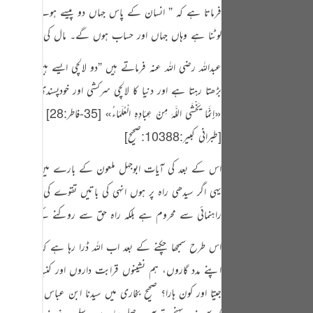
tuguês
فرماتا ہے کہ
” انسان کے پاس جہاں دو پیسے ہوئے ذرا فارغ ا
لوٹنا ہے وہاں جہاں اور حساب ہوں گے۔ مال کی بابت بھی سوا
усский
Shqip
عبداللہ رضی اللہ عنہ فرماتے ہیں
”
دو لالچی ایسے ہیں جن کا پ
بڑھتا رہتا ہے اور دنیا کا لالچی سرکشی اور خودپسندی میں بڑھتا
าษาไทย
«إِنَّمَا يَخْشَى اللَّـهَ مِنْ عِبَادِهِ الْعُلَمَاءُ»
[35-فاطر:28]
‏۔ یہ حدیث مر
Türkçe
[طبرانی کبیر:10388:صحیح]
‏
اردو
اس کے بعد کی آیات ابوجہل ملعون کے بارے میں نازل ہوئی ہ
体中文
یہی اگر سیدھی راہ پر ہوں انہی کی باتیں تقوے کی طرف بلاتی ہ
Melayu
راہنمائی سے محروم ہے بلکہ راہ حق سے روکنے کے درپے ہے ات
spañol
اس طرح سمجھا چکنے کے بعد اب اللہ ڈرا رہا ہے کہ اگر اس نے 
swahili
اپنے مدد گاروں، ہم نشینوں قرابت داروں اور کنبہ قبیلے والو
ng Việt
جیتا اور کون ہارا؟ صحیح بخاری میں سیدنا ابن عباس رضی اللہ ع