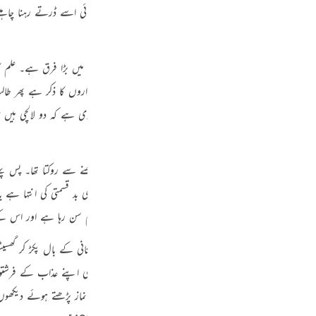
Por
لبال ہوا کہ اس کے دل میں کبر و غرور، عجب و خود پسندی آئی اسے ڈرتے رہنا چاہیئے 
ل ہو گا کہ لایا کہاں سے، خرچ کہاں کیا؟ “
р
یٹ ہی نہیں بھرتا ایک طالبعلم اور دوسرا طالب دنیا۔ ان دونوں میں بڑا فرق ہے۔ علم
 رہتا ہے
“
، پھر آپ نے یہ آیت تلاوت فرمائی جس میں دنیا داروں کا ذکر ہے پھر طا
ภ
فوعاً یعنی نبی کریم
صلی اللہ علیہ وسلم
کے فرمان سے بھی مروی ہے کہ
دو لالچی ہیں
یں کہ یہ نبی کریم
صلی اللہ علیہ وسلم
کو بیت اللہ میں نماز پڑھنے سے روکتا تھا۔ پس پہل
简
وں، پھر تو انہیں پر تشدد کرے اور خانہ اللہ سے روکے تو تیری بد قسمتی کی انتہا ہے یا
نا بھی نہیں جانتا کہ اللہ تعالیٰ اسے دیکھ رہا ہے اس کا کلام سن رہا ہے اور اس 
E
مخالفت، سرکشی اور ایذاء دہی نہ چھوڑی تو ہم بھی اس کی پیشانی کے بال پکڑ کر گھسیٹی
Ki
ں کو بلا لے۔ دیکھیں تو کون اس کی مدافعت کر سکتا ہے۔ ہم بھی اپنے عذاب کے فرشتوں 
Tiế
نہما سے مروی ہے کہ ابوجہل نے کہا کہ اگر میں محمد کو کعبہ میں نماز پڑھتے ہوئے دیکھو