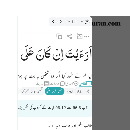
فسیر: العلق 96:11
العلق
11
زبان منتخب
nglish
اَرَءَیْتَ
اِنْ
كَانَ
عَلَی
الْهُد
ارايت ان كان على الهدى ١١
العربية
أَرَءَيْتَ إِن كَانَ عَلَى ٱلْهُدَىٰٓ ١١
বাংলা
کیا تم نے غور کیا اگر وہ شخص ہدایت پر ہوتا ؟
فارسی
تفاسیر
اسباق
تدبرات
حدیث
ançais
تفسیر ابنِ کثیر
تفسیر بیان القرآن
تذکیر القرآن
اردو
Aa
onesia
آپ 96:6 سے 96:12 آیات کے گروپ کی تفسیر پڑھ رہے ہیں
taliano
Dutch
طالب علم اور طالب دنیا ٭٭