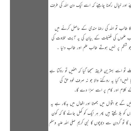
اور خیال رکھنا چاہیئے کہ اسے ایک دن اللہ کی طرف
 کا طالب تو اللہ کی رضا مندی کے حاصل کرنے میں
لب علموں کی فضیلت کے بیان کی یہ آیت تلاوت کی
 جو شکم پر نہیں ہوتے طالب علم اور طالب دنیا
۔
ے تو اسے بہترین طریقہ سمجھا گیا کہ جنھیں تو روکتا ہے
 نہیں؟ کیا یہ روکنے والا جو نہ صرف خود حق کی
کے کلام اور کام پر اسے سزا دے گا۔
ں گے جو اقوال میں جھوٹا اور افعال میں بدکار ہے یہ
کو بلا لیتے ہیں پھر ہر ایک کو کھل جائے گا کہ کون
ں گا تو گردن سے دبوچوں گا نبی کریم
صلی اللہ علیہ وسلم