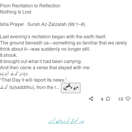
From Recitation to Reflection
Nothing Is Lost
Isha Prayer · Surah Az-Zalzalah (99:1–8)
Last evening’s recitation began with the earth itself.
The ground beneath us—something so familiar that we rarely
think about it—was suddenly no longer still.
It shook.
It brought out what it had been carrying.
And then came a verse that stayed with me:
﴿يَوْمَئِذٍ تُحَدِّثُ أَخْبَارَهَا﴾
“That Day it will report its news.”
مزید دیکھیں
تُحَدِّثُ (tuḥaddithu), from the r...
4
10
تدبر کمیونٹی کو دریافت کریں