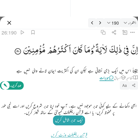
دبرات: الشعراء 26:190
الشعراء
190
سائن ان کریں۔
26:190
ن في ذالك لاية وما كان اكثرهم مومنين ١٩٠
اِنَّ
فِیْ
ذٰلِكَ
لَاٰیَةً ؕ
وَمَا
كَانَ
اَكْثَرُهُمْ
مُّؤْمِنِیْنَ
ِنَّ فِى ذَٰلِكَ لَـَٔايَةًۭ ۖ وَمَا كَانَ أَكْثَرُهُم مُّؤْمِنِينَ ١٩٠
یقیناً اس میں ایک بڑی نشانی ہے لیکن ان کی اکثریت ایمان لانے والی نہیں ہے
تفاسیر
اسباق
تدبرات
Aa
تدبر کریں۔
ابھی دکھانے کے لیے کوئی تدبر موجود نہیں ہے۔ آپ خود اپنا تدبر شروع کریں اور اسے نجی طور
پر محفوظ کریں، یا اسے قرآن ریفلیکٹ کمیونٹی کے ساتھ شیئر کریں۔
ایک تدبر شامل کریں
قرآن ریفلیکٹ وزٹ کریں