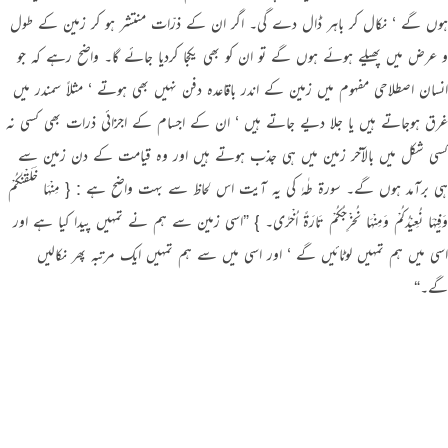
ہوں گے ‘ نکال کر باہر ڈال دے گی۔ اگر ان کے ذرّات منتشر ہو کر زمین کے طول
و عرض میں پھیلے ہوئے ہوں گے تو ان کو بھی یکجا کردیا جائے گا۔ واضح رہے کہ جو
انسان اصطلاحی مفہوم میں زمین کے اندر باقاعدہ دفن نہیں بھی ہوتے ‘ مثلاً سمندر میں
غرق ہوجاتے ہیں یا جلا دیے جاتے ہیں ‘ ان کے اجسام کے اجزائی ذرات بھی کسی نہ
کسی شکل میں بالآخر زمین میں ہی جذب ہوتے ہیں اور وہ قیامت کے دن زمین سے
ہی برآمد ہوں گے۔ سورة طٰہٰ کی یہ آیت اس لحاظ سے بہت واضح ہے : { مِنْہَا خَلَقْنٰـکُمْ
وَفِیْہَا نُعِیْدُکُمْ وَمِنْہَا نُخْرِجُکُمْ تَارَۃً اُخْرٰی۔ } ”اسی زمین سے ہم نے تمہیں پیدا کیا ہے اور
اسی میں ہم تمہیں لوٹائیں گے ‘ اور اسی میں سے ہم تمہیں ایک مرتبہ پھر نکالیں
گے۔“