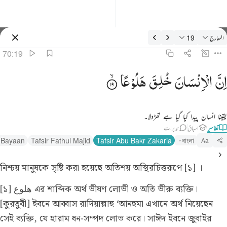
فسیر: المعارج 70:19
المعارج
19
سائن ان کریں۔
70:19
 ان الانسان خلق هلوعا ١٩
اِنَّ
الْاِنْسَانَ
خُلِقَ
هَلُوْعًا
 إِنَّ ٱلْإِنسَـٰنَ خُلِقَ هَلُوعًا ١٩
یقینا انسان پیدا کیا گیا ہے تھڑدلا۔
تفاسیر
اسباق
تدبرات
l Bayaan
Tafsir Fathul Majid
Tafsir Abu Bakr Zakaria
বাংলা
Aa
নিশ্চয় মানুষকে সৃষ্টি করা হয়েছে অতিশয় অস্থিরচিত্তরূপে [১] ।
[১] هلوع এর শাব্দিক অর্থ ভীষণ লোভী ও অতি ভীরু ব্যক্তি।
[কুরতুবী] ইবনে আব্বাস রাদিয়াল্লাহু ‘আনহুমা এখানে অর্থ নিয়েছেন
সেই ব্যক্তি, যে হারাম ধন-সম্পদ লোভ করে। সাঈদ ইবনে জুবাইর