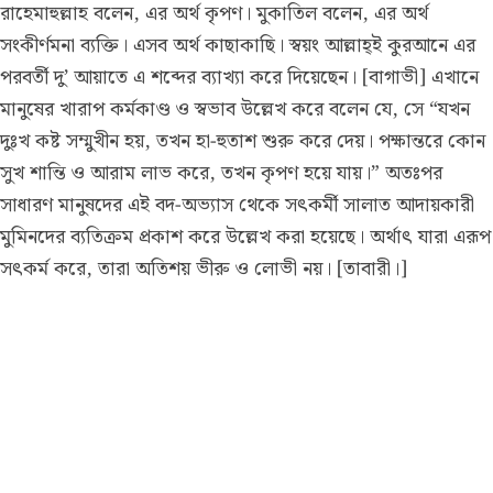
রাহেমাহুল্লাহ বলেন, এর অর্থ কৃপণ। মুকাতিল বলেন, এর অর্থ
সংকীর্ণমনা ব্যক্তি। এসব অর্থ কাছাকাছি। স্বয়ং আল্লাহ্ই কুরআনে এর
পরবর্তী দু’ আয়াতে এ শব্দের ব্যাখ্যা করে দিয়েছেন। [বাগাভী] এখানে
মানুষের খারাপ কর্মকাণ্ড ও স্বভাব উল্লেখ করে বলেন যে, সে “যখন
দুঃখ কষ্ট সম্মুখীন হয়, তখন হা-হুতাশ শুরু করে দেয়। পক্ষান্তরে কোন
সুখ শান্তি ও আরাম লাভ করে, তখন কৃপণ হয়ে যায়।” অতঃপর
সাধারণ মানুষদের এই বদ-অভ্যাস থেকে সৎকর্মী সালাত আদায়কারী
মুমিনদের ব্যতিক্রম প্রকাশ করে উল্লেখ করা হয়েছে। অর্থাৎ যারা এরূপ
সৎকর্ম করে, তারা অতিশয় ভীরু ও লোভী নয়। [তাবারী।]