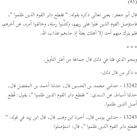
(45)
قال أبو جعفر: يعني تعالى ذكره بقوله:
" فقطع دابر القوم الذين ظلموا "
،
فاستؤصل القوم الذين عَتَوا على ربهم، وكذّبوا رسله، وخالفوا أمره، عن آخرهم,
فلم يترك منهم أحد إلا أهلك بغتةً إذ جاءهم عذاب الله.
* * *
وبنحو الذي قلنا في ذلك قال جماعة من أهل التأويل.
* ذكر من قال ذلك:
13242 - حدثني محمد بن الحسين قال، حدثنا أحمد بن المفضل قال،
حدثنا أسباط,
عن السدي:
" فقطع دابر القوم الذين ظلموا "
،
يقول:
قُطع
أصل الذين ظلموا.
13243 - حدثني يونس قال، أخبرنا ابن وهب قال،
قال ابن زيد في قوله:
"
فقطع دابر القوم الذين ظلموا "
،
قال:
استؤصلوا.