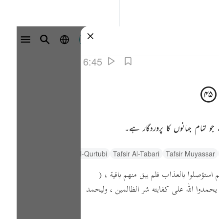
سائن ان کریں۔
6:45
و تمام جہانوں کا پروردگار ہے۔
السعدي Al-Sa'di
Al-Qurtubi
Tafsir Al-Tabari
Tafsir Muyassar
م استؤصلوا بالعذاب فلم يبق منهم باقية ،
(
يحمدوا الله على كفايته شر الظالمين ، وليحمد