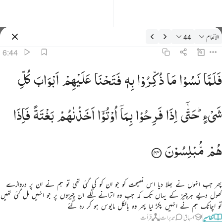
فسیر: الأنعام 6:44
الأنعام
44
سائن ان کریں۔
6:44
لما نسوا ما ذكروا به فتحنا عليهم ابواب كل شيء حتى اذا فرحوا بما اوتوا اخذناهم بغتة فاذا هم مبلسون ٤٤
فَلَمَّا
نَسُوْا
مَا
ذُكِّرُوْا
بِهٖ
فَتَحْنَا
عَلَیْهِمْ
اَبْوَابَ
كُلِّ
َلَمَّا نَسُوا۟ مَا ذُكِّرُوا۟ بِهِۦ فَتَحْنَا عَلَيْهِمْ أَبْوَٰبَ كُلِّ شَىْءٍ حَتَّىٰٓ إِذَا فَرِحُوا۟ بِمَآ أُوتُوٓا۟ أَخَذْنَـٰهُم بَغْتَةًۭ فَإِذَ
شَیْءٍ ؕ
حَتّٰۤی
اِذَا
فَرِحُوْا
بِمَاۤ
اُوْتُوْۤا
اَخَذْنٰهُمْ
بَغْتَةً
فَاِذَا
هُمْ
مُّبْلِسُوْنَ
پھر جب انہوں نے بھلا دیا اس نصیحت کو جو ان کو کی گئی تھی تو ہم نے ان پر دروازے
کھول دیے ہرچیز کے یہاں تک کہ جب وہ اترانے لگے ان چیزوں پر جو انہیں مل گئی تھیں
تو اچانک ہم نے انہیں پکڑ لیا پھر وہ بالکل مایوس ہو کر رہ گئے
تفاسیر
اسباق
تدبرات
قرأت