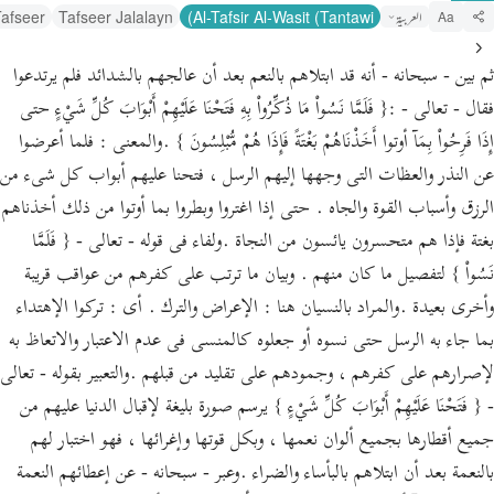
العربية
Al-Tafsir Al-Wasit (Tantawi)
Tafseer Jalalayn
afseer
Aa
ثم بين - سبحانه - أنه قد ابتلاهم بالنعم بعد أن عالجهم بالشدائد فلم يرتدعوا
فقال - تعالى - :{ فَلَمَّا نَسُواْ مَا ذُكِّرُواْ بِهِ فَتَحْنَا عَلَيْهِمْ أَبْوَابَ كُلِّ شَيْءٍ حتى
إِذَا فَرِحُواْ بِمَآ أوتوا أَخَذْنَاهُمْ بَغْتَةً فَإِذَا هُمْ مُّبْلِسُونَ } .والمعنى : فلما أعرضوا
عن النذر والعظات التى وجهها إليهم الرسل ، فتحنا عليهم أبواب كل شىء من
الرزق وأسباب القوة والجاه . حتى إذا اغتروا وبطروا بما أوتوا من ذلك أخذناهم
بغتة فإذا هم متحسرون يائسون من النجاة .ولفاء فى قوله - تعالى - { فَلَمَّا
نَسُواْ } لتفصيل ما كان منهم . وبيان ما ترتب على كفرهم من عواقب قريبة
وأخرى بعيدة .والمراد بالنسيان هنا : الإعراض والترك . أى : تركوا الإهتداء
بما جاء به الرسل حتى نسوه أو جعلوه كالمنسى فى عدم الاعتبار والاتعاظ به
لإصرارهم على كفرهم ، وجمودهم على تقليد من قبلهم .والتعبير بقوله - تعالى
- { فَتَحْنَا عَلَيْهِمْ أَبْوَابَ كُلِّ شَيْءٍ } يرسم صورة بليغة لإقبال الدنيا عليهم من
جميع أقطارها بجميع ألوان نعمها ، وبكل قوتها وإغرائها ، فهو اختبار لهم
بالنعمة بعد أن ابتلاهم بالبأساء والضراء .وعبر - سبحانه - عن إعطائهم النعمة