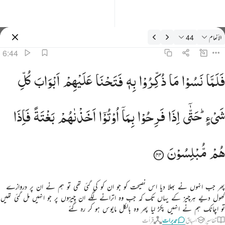
دبرات: الأنعام 6:44
الأنعام
44
سائن ان کریں۔
6:44
لما نسوا ما ذكروا به فتحنا عليهم ابواب كل شيء حتى اذا فرحوا بما اوتوا اخذناهم بغتة فاذا هم مبلسون ٤٤
فَلَمَّا
نَسُوْا
مَا
ذُكِّرُوْا
بِهٖ
فَتَحْنَا
عَلَیْهِمْ
اَبْوَابَ
كُلِّ
َلَمَّا نَسُوا۟ مَا ذُكِّرُوا۟ بِهِۦ فَتَحْنَا عَلَيْهِمْ أَبْوَٰبَ كُلِّ شَىْءٍ حَتَّىٰٓ إِذَا فَرِحُوا۟ بِمَآ أُوتُوٓا۟ أَخَذْنَـٰهُم بَغْتَةًۭ فَإِذَ
شَیْءٍ ؕ
حَتّٰۤی
اِذَا
فَرِحُوْا
بِمَاۤ
اُوْتُوْۤا
اَخَذْنٰهُمْ
بَغْتَةً
فَاِذَا
هُمْ
مُّبْلِسُوْنَ
پھر جب انہوں نے بھلا دیا اس نصیحت کو جو ان کو کی گئی تھی تو ہم نے ان پر دروازے
کھول دیے ہرچیز کے یہاں تک کہ جب وہ اترانے لگے ان چیزوں پر جو انہیں مل گئی تھیں
تو اچانک ہم نے انہیں پکڑ لیا پھر وہ بالکل مایوس ہو کر رہ گئے
تفاسیر
اسباق
تدبرات
قرأت