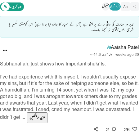
تازہ ترین
مقبول
Aa
تدبر کریں۔
تدبر ہر صارف کی ذاتی رائے پر مبنی ہے (جس کے معیار کا جائزہ لیا جاتا ہے) اس کومستند تفسیر یا
شرعی اصول/فتویٰ نہ سمجھا جائے۔
Aaisha Patel
فالو
20 weeks ago
·
حوالہ
آیت 44:6
Subhanallah, just shows how important shukr is.
I’ve had experience with this myself. I wouldn’t usually expose
my sins, but if it’s for the sake of helping someone else, so be it.
Alhamduillah, I’m turning 14 soon, yet when I was 12, my ego
got so big, and I was arrogant towards others due to my grades
and awards that year. Last year, when I didn’t get what I wanted
i was frustrated. I cried, cried my heart out. I was devastated. I
مزید دیکھیں
didn’t get ...
2
26