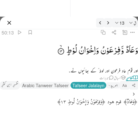
فسیر: ق 50:13
ق
13
سائن ان کریں۔
50:13
عاد وفرعون واخوان لوط ١٣
وَعَادٌ
وَّفِرْعَوْنُ
وَاِخْوَانُ
لُوْطٍ
َعَادٌۭ وَفِرْعَوْنُ وَإِخْوَٰنُ لُوطٍۢ ١٣
اور قوم عاد فرعون اور لوط ؑ کے بھائیوں نے۔
تفاسیر
اسباق
تدبرات
تفسیر ابنِ کثیر
العربية
Tafseer Jalalayn
Arabic Tanweer Tafseer
Aa
﴿وَعَادࣱ﴾ قوم هود ﴿وَفِرۡعَوۡنُ وَإِخۡوَ ٰ⁠نُ لُوطࣲ ١٣﴾