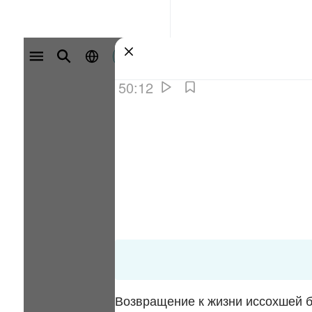
سائن ان کریں۔
50:12
Возвращение к жизни иссохшей б