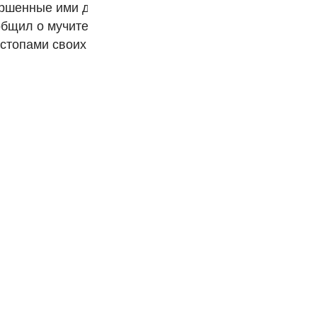
ершенные ими деяния. После перечисления многочис
Por
бщил о мучительной каре, которая поразила многие
р
 стопами своих неверующих предшественников и суме
ภ
简
E
Ki
Tiế