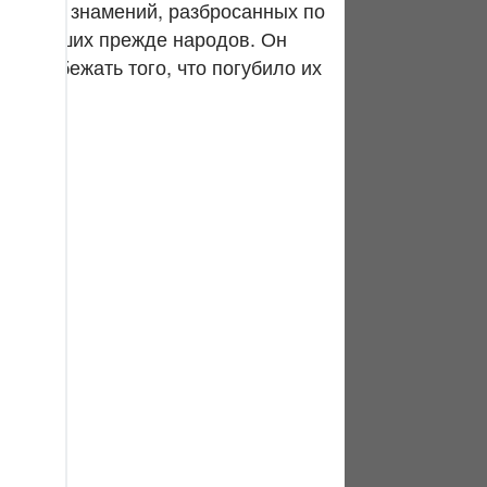
ленных знамений, разбросанных по
tuguês
 из живших прежде народов. Он
усский
ли избежать того, что погубило их
Shqip
าษาไทย
Türkçe
اردو
体中文
Melayu
spañol
swahili
ng Việt