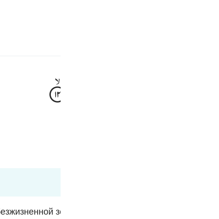
سائن ان کریں۔
 کریں۔
E
وَّاَصْحٰبُ
الرَّسِّ
وَثَمُوْدُ
الوں نے اور قوم ثمود نے۔
Fr
Ind
I
езжизненной земли свидетельствует о том, что Алла