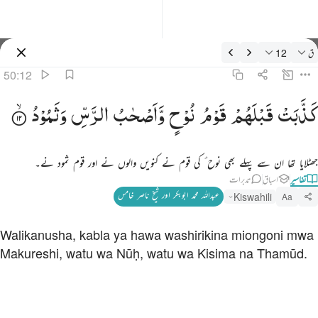
فسیر: ق 50:12
ق
12
سائن ان کریں۔
50:12
ذبت قبلهم قوم نوح واصحاب الرس وثمود ١٢
كَذَّبَتْ
قَبْلَهُمْ
قَوْمُ
نُوْحٍ
وَّاَصْحٰبُ
الرَّسِّ
وَثَمُوْدُ
َذَّبَتْ قَبْلَهُمْ قَوْمُ نُوحٍۢ وَأَصْحَـٰبُ ٱلرَّسِّ وَثَمُودُ ١٢
جھٹلایا تھا ان سے پہلے بھی نوح ؑ کی قوم نے کنویں والوں نے اور قوم ثمود نے۔
تفاسیر
اسباق
تدبرات
عبداللہ محمد ابوبکر اور شیخ ناصر خامس
Kiswahili
Aa
Walikanusha, kabla ya hawa washirikina miongoni mwa
Makureshi, watu wa Nūḥ, watu wa Kisima na Thamūd.