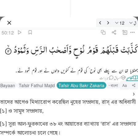
فسیر: ق 50:12
ق
12
سائن ان کریں۔
50:12
ذبت قبلهم قوم نوح واصحاب الرس وثمود ١٢
كَذَّبَتْ
قَبْلَهُمْ
قَوْمُ
نُوْحٍ
وَّاَصْحٰبُ
الرَّسِّ
وَثَمُوْدُ
َذَّبَتْ قَبْلَهُمْ قَوْمُ نُوحٍۢ وَأَصْحَـٰبُ ٱلرَّسِّ وَثَمُودُ ١٢
جھٹلایا تھا ان سے پہلے بھی نوح ؑ کی قوم نے کنویں والوں نے اور قوم ثمود نے۔
تفاسیر
اسباق
تدبرات
l Bayaan
Tafsir Fathul Majid
Tafsir Abu Bakr Zakaria
বাংলা
Aa
তাদের আগেও মিথ্যারোপ করেছিল নূহের সম্প্রদায়, রাস্ এর অধিবাসী
[১] ও সামূদ সম্প্রদায়,
[১] সূরা আল-ফুরকানের ৩৮ নং আয়াতের ব্যাখ্যায় ‘রাস’ এর সম্প্রদায়
সম্পর্কে আলোচনা চলে গেছে।