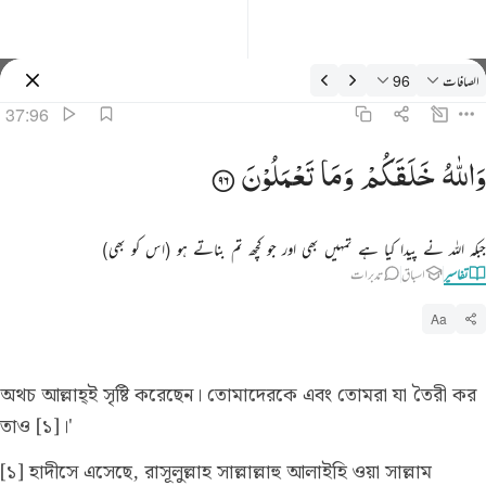
فسیر: الصافات 37:96
الصافات
96
سائن ان کریں۔
37:96
الله خلقكم وما تعملون ٩٦
وَاللّٰهُ
خَلَقَكُمْ
وَمَا
تَعْمَلُوْنَ
َٱللَّهُ خَلَقَكُمْ وَمَا تَعْمَلُونَ ٩٦
جبکہ اللہ نے پیدا کیا ہے تمہیں بھی اور جو کچھ تم بناتے ہو (اس کو بھی)
تفاسیر
اسباق
تدبرات
Aa
অথচ আল্লাহ্ই সৃষ্টি করেছেন। তোমাদেরকে এবং তোমরা যা তৈরী কর
তাও [১]।'
[১] হাদীসে এসেছে, রাসূলুল্লাহ সাল্লাল্লাহু আলাইহি ওয়া সাল্লাম