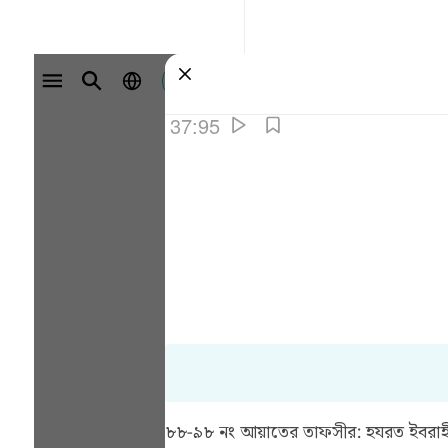
سائن ان کریں۔
37:95
৮৮-৯৮ নং আয়াতের তাফসীর:
হযরত ইবরাহী