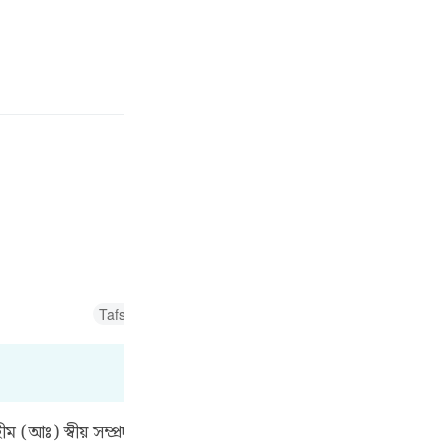
سائن ان کریں۔
 کریں۔
E
وْنَ
ے ہو !
Fr
Tafsir Abu Bakr Zakaria
Tafsir Ahsanul Bayaan
Tafsi
Ind
I
ম (আঃ) স্বীয় সম্প্রদায়কে এই কথা এ জন্যেই বললেন যে, যখন তারা 