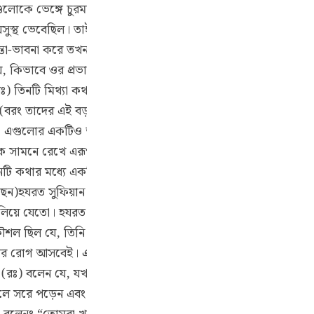
লোকে ভেঙ্গে চুরমার করার সুযোগ পান। এই জন্যে তিনি এমন কথা বললেন
Por
অসুস্থ ভেবেছিল। তাই তাকে রেখেই তারা বের হয়েছিল। আর এরই মাঝে
р
া-ভাবনা করে তখন আরবীয়রা বলেঃ “তিনি নক্ষত্রের প্রতি দৃষ্টিপাত করেছ
যে, কিভাবে ওর প্রভাবমুক্ত হওয়া যাবে? হযরত ইবরাহীম (আঃ) চিন্তা-ভা
) তিনটি মিথ্যা কথা বলেছিলেন। এর মধ্যে দু’বার আল্লাহর দ্বীনের জন
ภ
ং তাদের এই বড় প্রতিমাটি এ কাজ করেছে অর্থাৎ মূর্তিগুলো ভেঙ্গেছে
এগুলোর একটিও আসল বা প্রকৃত মিথ্যা ছিল না। এখানে রূপক অর্থে মিথ
সামনে রেখে এরূপ বাহানা করা মিথ্যার অন্তর্ভুক্ত নয়।হযরত আবু সাঈদ
কথার মধ্যে একটিও এমন ছিল না যার কর্ম-কৌশলের সাথে আল্লাহর দ্ব
简
েন)হযরত সুফিয়ান (রঃ) বলেন যে, “আমি অসুস্থ” এর ভাবার্থ হচ্ছেঃ 
লিয়ে যেতো। হযরত সাঈদ (রঃ) বলেন যে, আল্লাহর দ্বীন প্রচার এবং তাদ
 ছিল যে, তিনি নক্ষত্র উদিত হতে দেখে বলেছিলেনঃ “আমি অসুস্থ।” 
E
যুর রোগ আসবেই। একটা উক্তি এও রয়েছে যে, তার এ কথার দ্বারা উদ্দ
Ki
(রঃ) বলেন যে, যখন হযরত ইবরাহীম (আঃ)-এর সম্প্রদায় মেলাতে যাচ্
Tiế
সরে পড়েন এবং একটি নক্ষত্রের দিকে দৃষ্টিপাত করেন। যখন তারা সবা