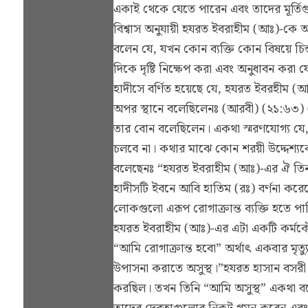
একাই থেকে যেতে পারেন এবং তাদের মূর্তিগু
বিশ্বাস অনুযায়ী হযরত ইবরাহীম (আঃ)-কে 
বলেন যে, যখন কোন ব্যক্তি কোন বিষয়ে চিন্ত
দিকে দৃষ্টি নিক্ষেপ করা এবং অনুধাবন করা 
হাদীসে বর্ণিত হয়েছে যে, হযরত ইবরহীম (আঃ
অপর স্থানে বলেছিলেনঃ (আরবী) (২১:৬৩) (বর
তার বোন বলেছিলেন। একথা স্মরণযোগ্য যে, 
চলবে না। কথার মাঝে কোন শরয়ী উদ্দেশ্যকে 
বলেছেনঃ “হযরত ইবরাহীম (আঃ)-এর ঐ তিনটি 
হাদীসটি ইবনে আবি হাতিম (রঃ) বর্ণনা করেছ
লোকগুলো এরূপ রোগাক্রান্ত ব্যক্তি হতে পা
হযরত ইবরাহীম (আঃ)-এর এটা একটি কর্মকৌশল
“আমি রোগাক্রান্ত হবো” অর্থাৎ একবার মৃত্
উপাসনা করাতে অসুস্থ।”হযরত হাসান বসরী 
করছিল। তখন তিনি “আমি অসুস্থ” একথা বলে 