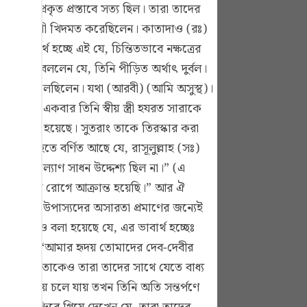
 যা প্রকৃত প্রস্তাবে সত্য ছিল। তারা তাদের
tuguês
 তিনি দ্বীনী খিদমত করেছিলেন। কাতাদাও (রঃ)
усский
েন।” অর্থ হচ্ছে এই যে, চিন্তিতভাবে নক্ষত্রের
Shqip
বনা করে বললেন যে, তিনি পীড়িত অর্থাৎ দুর্বল।
্যে মিথ্যা বলেছিলেন। যথা (আরবী) (আমি অসুস্থ)।
าษาไทย
)। আর একবার তিনি স্বীয় স্ত্রী হযরত সারাকে
Türkçe
্যা বলা হয়েছে। সুতরাং তাকে তিরস্কার করা
اردو
 (রাঃ) হতে বর্ণিত আছে যে, রাসূলুল্লাহ (সঃ)
ীনের কল্যাণ সাধন উদ্দেশ্য ছিল না।” (এ
体中文
“আমি প্লেগ রোগে আক্রান্ত হয়েছি।” আর ঐ
Melayu
ের মিথ্যা উপাস্যদের অসারতা প্রমাণের জন্যেই
এ কথাও বলা হয়েছে যে, এর ভাবার্থ হচ্ছেঃ
spañol
েশ্য ছিলঃ “আমার হৃদয় তোমাদের দেব-দেবীর
swahili
ছিল তখন তাকেও তারা তাদের সাথে যেতে বাধ্য
ng Việt
ই মেলায় চলে যায় তখন তিনি অতি সন্তর্পণে