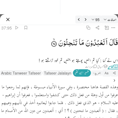
فسیر: الصافات 37:95
الصافات
95
سائن ان کریں۔
37:95
ال اتعبدون ما تنحتون ٩٥
قَالَ
اَتَعْبُدُوْنَ
مَا
تَنْحِتُوْنَ
َالَ أَتَعْبُدُونَ مَا تَنْحِتُونَ ٩٥
اس نے کہا : کیا تم انہیں پوجتے ہو جنہیں تم خود تراشتے ہو !
تفاسیر
اسباق
تدبرات
تفسیر ابنِ کثیر
العربية
Tafseer Jalalayn
Arabic Tanweer Tafseer
Aa
وهذه القصة هاهنا مختصرة ، وفي سورة الأنبياء مبسوطة ، فإنهم لما رجعوا ما
عرفوا من أول وهلة من فعل ذلك حتى كشفوا واستعلموا ، فعرفوا أن إبراهيم -
عليه السلام - هو الذي فعل ذلك . فلما جاءوا ليعاتبوه أخذ في تأنيبهم وعيبهم
،
فقال :
( أتعبدون ما تنحتون )
؟
! أي :
أتعبدون من دون الله من الأصنام ما