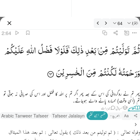
فسیر: البقرة 2:64
البقرة
64
سائن ان کریں۔
2:64
م توليتم من بعد ذالك فلولا فضل الله عليكم ورحمته لكنتم من الخاسرين ٦٤
ثُمَّ
تَوَلَّیْتُمْ
مِّنْ
بَعْدِ
ذٰلِكَ ۚ
فَلَوْلَا
فَضْلُ
اللّٰهِ
عَلَیْكُمْ
ُمَّ تَوَلَّيْتُم مِّنۢ بَعْدِ ذَٰلِكَ ۖ فَلَوْلَا فَضْلُ ٱللَّهِ عَلَيْكُمْ وَرَحْمَتُهُۥ لَكُنتُم مِّنَ ٱلْخَـٰسِرِينَ ٦٤
وَرَحْمَتُهٗ
لَكُنْتُمْ
مِّنَ
الْخٰسِرِیْنَ
پھر تم نے روگردانی کی اس کے بعد پھر اگر تم پر اللہ کا فضل اور اس کی مہربانی نہ ہوتی تو
تم (اُسی وقت) خسارہ پانے والے ہوجاتے۔
تفاسیر
اسباق
تدبرات
تفسیر ابنِ کثیر
العربية
Tafseer Jalalayn
Arabic Tanweer Tafseer
Aa
وقوله تعالى :
( ثم توليتم من بعد ذلك )
يقول تعالى : ثم بعد هذا الميثاق