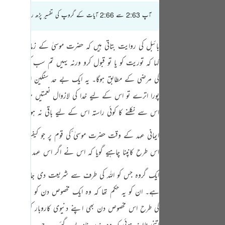
tuguês
آپ 2:63 سے 2:66 آیات کے گروپ کی تفسیر پڑھ رہے ہیں
усский
بائبل کی روایت بتاتی ہیں کہ حضرت موسیٰ کے زمانے میں جب ی
Shqip
کہا کہ توریت کو یا تو قبول کرو ورنہ یہیں تم سب کو ہلاک کردیا 
าษาไทย
کی مرضی کے مطابق ہوگا۔ یہ ایک بے حد سنگین اقرار ہے۔ اس
Türkçe
پورا اترے تو اس کے لیے خدا کی لازوال نعمتیں ہیں۔ اور ا
اردو
اس سے نکلنے کا کوئی راستہ اس کے لیے باقی نہ ہو۔
体中文
ایمانی عہد کے وقت حضرت موسیٰ ؑکی قوم پر جو کیفیت گزری 
Melayu
اس طرح کانپنا چاہیے گویا کہ اس نے اگر اس عہد کے خلاف کی
spañol
ایک گروہ جس کو اللہ کی طرف سے شریعت دی جائے اس کی گم 
swahili
ہے۔ ان کو یہ حکم تھا کہ وہ ایک مخصوص دن کو روزہ اور ع
کی طرح اس مخصوص دن بھی اپنے دنیوی کاروبار کرنے لگے۔ الب
ng Việt
اتنی ناپسند ہوئی کہ وہ بندر بناديے گئے — جب بھی آدمی ش