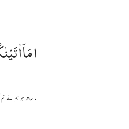
سائن ان کریں۔
 کریں۔
E
َعْنَا
فَوْقَكُمُ
الطُّوْرَ ؕ
خُذُوْا
مَاۤ
اٰتَیْنٰ
ون ٦٣
ا فِيهِ لَعَلَّكُمْ تَتَّقُونَ ٦٣
Fr
مہارے اوپر اٹھا دیا کوہ طور کو۔ پکڑو اس کو مضبوطی کے ساتھ جو ہم نے تم ک
Ind
I
تفسیر ابنِ کثیر