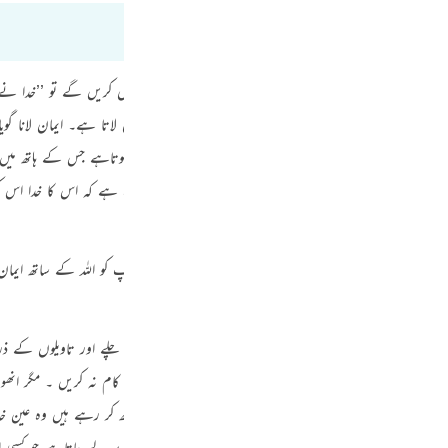
Por
р
ہود سے یہ عہد لیاگیا کہ وہ خدائی تعلیمات پر ٹھیک ٹھیک عمل کریں گے تو ’’خدا نے پ
جائے گا (تالمود)۔یہی معاملہ ہر اس شخص کا ہے جو اللہ پر ایمان لاتا ہے۔ ایمان لانا گویا ا
ภ
 میںایک طرف عاجز بندہ ہوتا ہے۔ اور دوسری طرف وہ خداہوتاہے جس کے ہاتھ میں آسم
گر وہ عہد کرکے اس سے پھر جائے تو اس کے لیے یہ شدید خطرہ ہے کہ اس کا خدا اس 
简
تھی وہی ہر بندۂ مومن سے مطلوب ہے— ہر شخص جو اپنے آپ کو اللہ کے ساتھ ایمان 
ا تو ’’زمین وآسمان اس کے اوپر گر پڑیں گے‘‘۔
E
راہی کی ایک صورت یہ ہوتی ہے کہ وہ عملاً اس کے خلاف چلے اور تاویلوں کے ذریع
Ki
بادت کے لیے مخصوص رکھیں ۔ اس دن کسی قسم کا کوئی دنیوی کام نہ کریں ۔ مگر ان
تہ وہ طرح طرح کی لفظی تاویلوں سے ظاہر کرتے کہ وہ جو کچھ کر رہے ہیں وہ عین خد
Tiế
ریعت سے انحراف کرتاہے تو وہ اپنے آپ کو جانوروں کی سطح پر لے جاتاہے جو کسی اخ