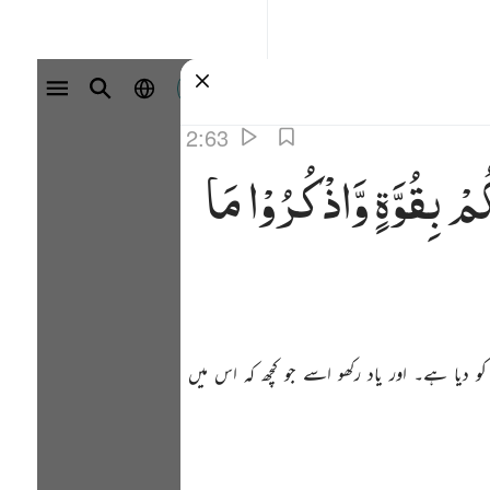
سائن ان کریں۔
2:63
كُمْ
بِقُوَّةٍ
وَّاذْكُرُوْا
مَا
و دیا ہے۔ اور یاد رکھو اسے جو کچھ کہ اس میں