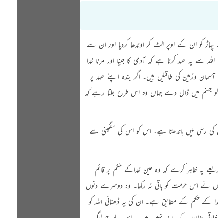
ہاڑ کو ان کے اوپر الٹ کر اوندھا کردیا اور ان سے
للہ سے یہ عہد کرنا ہے کہ آدمی کا جینا اور مرنا خدا
ان وزمین کی طاقتیں ہیں۔ اگر بندہ اپنے عہد پر
کو جہنم میں ڈال دے جہاں وہ اس طرح جلتا رہے کہ
کی رسّی میں باندھتا ہے، اس کو اس کی سنگینی سے
ے یہ ظاہر کرے کہ وہ عین خداکے حکم پر قائم
ھوں نے اس حرمت کو باقی نہ رکھا۔ وہ دوسرے دنوں
ا کے حکم کے مطابق ہے۔ ان کی یہ ڈھٹائی اللہ کو
لاقی ضابطہ کے پابند نہیں ہیں ۔ اس لیے جو لوگ