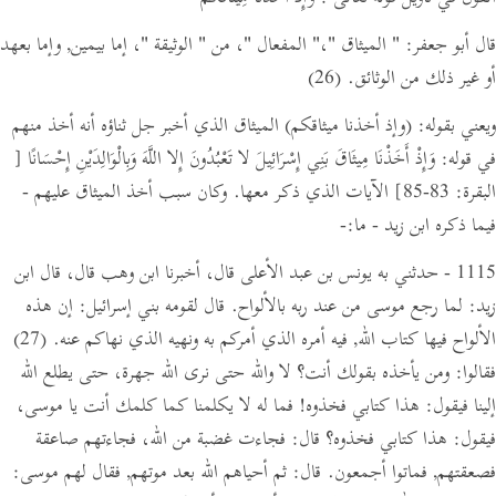
قال أبو جعفر:
" الميثاق "
،
" المفعال "
، من
" الوثيقة "
، إما بيمين, وإما بعهد
أو غير ذلك من الوثائق.
(26)
ويعني بقوله:
(وإذ أخذنا ميثاقكم)
الميثاق الذي أخبر جل ثناؤه أنه أخذ منهم
في قوله: وَإِذْ أَخَذْنَا مِيثَاقَ بَنِي إِسْرَائِيلَ لا تَعْبُدُونَ إِلا اللَّهَ وَبِالْوَالِدَيْنِ إِحْسَانًا
[
البقرة: 83-85]
الآيات الذي ذكر معها. وكان سبب أخذ الميثاق عليهم -
فيما ذكره ابن زيد -
ما:
-
1115 - حدثني به يونس بن عبد الأعلى قال، أخبرنا ابن وهب قال،
قال ابن
زيد:
لما رجع موسى من عند ربه بالألواح.
قال لقومه بني إسرائيل:
إن هذه
الألواح فيها كتاب الله, فيه أمره الذي أمركم به ونهيه الذي نهاكم عنه.
(27)
فقالوا: ومن يأخذه بقولك أنت؟ لا والله حتى نرى الله جهرة،
حتى يطلع الله
إلينا فيقول:
هذا كتابي فخذوه! فما له لا يكلمنا كما كلمك أنت يا موسى،
فيقول:
هذا كتابي فخذوه؟
قال:
فجاءت غضبة من الله، فجاءتهم صاعقة
فصعقتهم, فماتوا أجمعون.
قال:
ثم أحياهم الله بعد موتهم,
فقال لهم موسى: