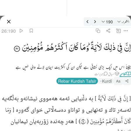
فسیر: الشعراء 26:190
الشعراء
190
سائن ان کریں۔
26:190
ن في ذالك لاية وما كان اكثرهم مومنين ١٩٠
اِنَّ
فِیْ
ذٰلِكَ
لَاٰیَةً ؕ
وَمَا
كَانَ
اَكْثَرُهُمْ
مُّؤْمِنِیْنَ
ِنَّ فِى ذَٰلِكَ لَـَٔايَةًۭ ۖ وَمَا كَانَ أَكْثَرُهُم مُّؤْمِنِينَ ١٩٠
یقیناً اس میں ایک بڑی نشانی ہے لیکن ان کی اکثریت ایمان لانے والی نہیں ہے
تفاسیر
اسباق
تدبرات
Rebar Kurdish Tafsir
Kurdî
Aa
إِنَّ فِي ذَلِكَ لَآيَةً
[
] به‌ دڵنیایى ئه‌مه‌ هه‌مووی نیشانه‌و به‌ڵگه‌یه‌
وَمَا
له‌سه‌ر تاك و ته‌نهایى و تواناو ده‌سه‌ڵاتی خوای گه‌وره‌ [
كَانَ أَكْثَرُهُمْ مُؤْمِنِينَ (١٩٠)
] هه‌ر چه‌نده‌ زۆربه‌یان ئیمانیان